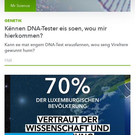
Mr Science
GENETIK
Kënnen DNA-Tester eis soen, wou mir
hierkommen?
Kann ee mat engem DNA-Test erausfannen, wou seng Vireltere
gewunnt hunn?
FNR