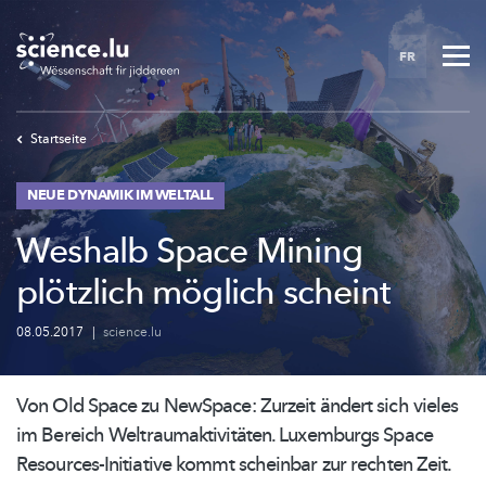
Skip
to
FR
main
content
Startseite
NEUE DYNAMIK IM WELTALL
Weshalb Space Mining
plötzlich möglich scheint
08.05.2017
|
science.lu
Von Old Space zu NewSpace: Zurzeit ändert sich vieles
im Bereich
Weltraumaktivitäten.
Luxemburgs Space
Resources-Initiative
kommt scheinbar zur rechten Zeit.