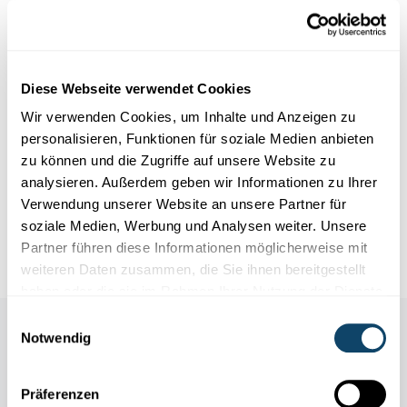
Weshalb es noch so lange dauern wird, was bis dahin
noch erforscht und verbessert werden muss und wie sich
Firmen bereits heute damit beschäftigen – darüber
publizieren wir in den nächsten Wochen eine Serie auf
Diese Webseite verwendet Cookies
science.lu.
Wir verwenden Cookies, um Inhalte und Anzeigen zu
Haben Sie weitere Fragen zum Projekt? Dann schreiben
personalisieren, Funktionen für soziale Medien anbieten
Sie uns (
info@science.lu
). Wir versuchen, diese Fragen in
zu können und die Zugriffe auf unsere Website zu
die Artikelserie einzubauen.
analysieren. Außerdem geben wir Informationen zu Ihrer
Verwendung unserer Website an unsere Partner für
Autor: Jean-Paul Bertemes
soziale Medien, Werbung und Analysen weiter. Unsere
Foto
© 3dmentat/Shotshop.com
Partner führen diese Informationen möglicherweise mit
weiteren Daten zusammen, die Sie ihnen bereitgestellt
haben oder die sie im Rahmen Ihrer Nutzung der Dienste
gesammelt haben.
Einwilligungsauswahl
Notwendig
Präferenzen