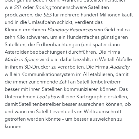
oder gar aufbauen kann. Während Satellitenhersteller
wie
SSL
oder
Boeing
tonnenschwere Satelliten
produzieren, die
SES
für mehrere hundert Millionen kauft
und in die Umlaufbahn schickt, verdient das
Kleinunternehmen
Planetary Resources
sein Geld mit ca.
zehn Kilo schweren, um ein Hundertfaches günstigeren
Satelliten, die Erdbeobachtungen (und später dann
Asteroidenbeobachtungen) durchführen. Die Firma
Made in Space
wird u.a. dafür bezahlt, im Weltall Abfälle
in ihrem 3D-Drucker zu verarbeiten. Die Firma
Audacity
will ein Kommunikationssystem im All etablieren, damit
die immer zunehmende Zahl an Satellitenbetreibern
besser mit ihren Satelliten kommunizieren können. Das
Unternehmen
LeoLabs
will eine Kartographie erstellen,
damit Satellitenbetreiber besser ausrechnen können, ob
und wann ein Satellit eventuell von Weltraumschrott
getroffen werden könnte – um besser ausweichen zu
können.