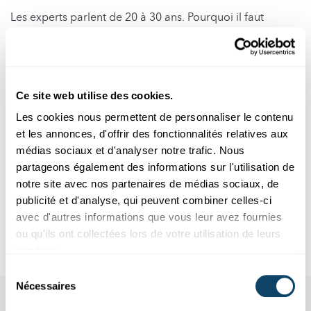
Les experts parlent de 20 à 30 ans. Pourquoi il faut
encore attendre aussi longtemps, quelles sont les
recherches et améliorations à réaliser d’ici là, à quoi
s’occupent déjà actuellement les entreprises : vous
trouverez toutes les réponses à ces questions dans nos
Ce site web utilise des cookies.
publications des semaines à venir, qui font l’objet d’une
série sur science.lu
.
Les cookies nous permettent de personnaliser le contenu
et les annonces, d'offrir des fonctionnalités relatives aux
Vous avez d’autres questions sur ce projet ? Alors écrivez-
médias sociaux et d'analyser notre trafic. Nous
nous (
info@science.lu
). Nous essaierons d’intégrer ces
partageons également des informations sur l'utilisation de
questions à notre série d’articles.
notre site avec nos partenaires de médias sociaux, de
publicité et d'analyse, qui peuvent combiner celles-ci
Auteur: Jean-Paul Bertemes
avec d'autres informations que vous leur avez fournies
Photo
© 3dmentat/Shotshop.com
ou qu'ils ont collectées lors de votre utilisation de leurs
services.
Sélection
Nécessaires
du
consentement