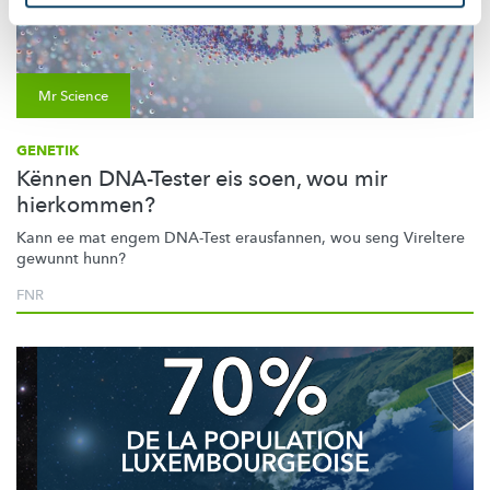
Mr Science
GENETIK
Kënnen DNA-Tester eis soen, wou mir
hierkommen?
Kann ee mat engem DNA-Test erausfannen, wou seng Vireltere
gewunnt hunn?
FNR