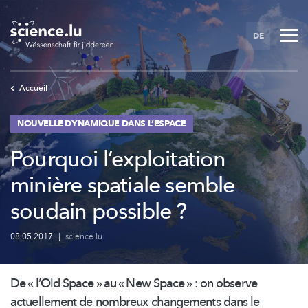
Skip
to
DE
main
content
Accueil
NOUVELLE DYNAMIQUE DANS L’ESPACE
Pourquoi l’exploitation
minière spatiale semble
soudain possible ?
08.05.2017
|
science.lu
De « l’Old Space » au « New Space » : on observe
actuellement de nombreux changements dans le