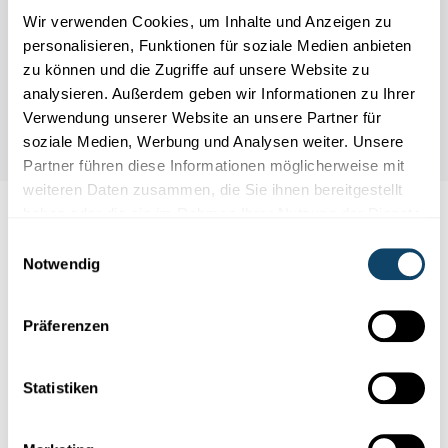
Wir verwenden Cookies, um Inhalte und Anzeigen zu
personalisieren, Funktionen für soziale Medien anbieten
zu können und die Zugriffe auf unsere Website zu
analysieren. Außerdem geben wir Informationen zu Ihrer
Verwendung unserer Website an unsere Partner für
soziale Medien, Werbung und Analysen weiter. Unsere
Partner führen diese Informationen möglicherweise mit
weiteren Daten zusammen, die Sie ihnen bereitgestellt
haben oder die sie im Rahmen Ihrer Nutzung der Dienste
Auch interessant
gesammelt haben.
Einwilligungsauswahl
Notwendig
TECHNOLOGIE
RECHT
Präferenzen
Statistiken