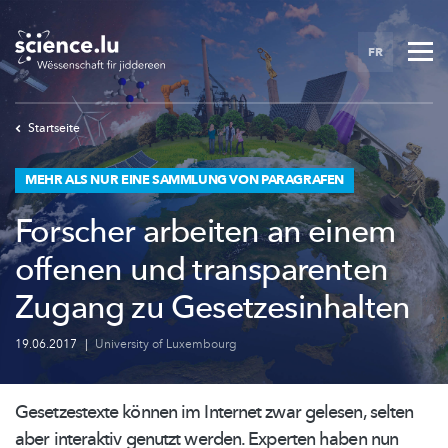
Skip
to
FR
main
content
Startseite
MEHR ALS NUR EINE SAMMLUNG VON PARAGRAFEN
Forscher arbeiten an einem
offenen und transparenten
Zugang zu Gesetzesinhalten
19.06.2017
|
University of Luxembourg
Gesetzestexte können im Internet zwar gelesen, selten
aber interaktiv genutzt werden. Experten haben nun