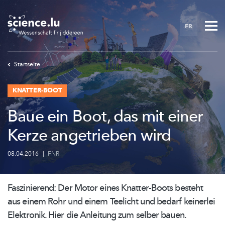
Skip
to
FR
main
content
Startseite
KNATTER-BOOT
Baue ein Boot, das mit einer
Kerze angetrieben wird
08.04.2016
|
FNR
Faszinierend: Der Motor eines Knatter-Boots besteht
aus einem Rohr und einem Teelicht und bedarf keinerlei
Elektronik. Hier die Anleitung zum selber bauen.