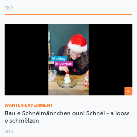
FNR
WANTER-EXPERIMENT
Bau e Schnéimännchen ouni Schnéi – a looss
e schmëlzen
FNR