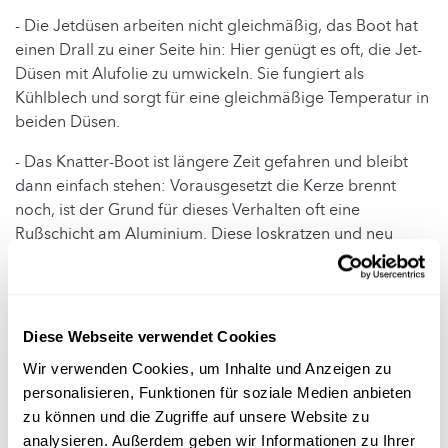
- Die Jetdüsen arbeiten nicht gleichmäßig, das Boot hat
einen Drall zu einer Seite hin: Hier genügt es oft, die Jet-
Düsen mit Alufolie zu umwickeln. Sie fungiert als
Kühlblech und sorgt für eine gleichmäßige Temperatur in
beiden Düsen.
- Das Knatter-Boot ist längere Zeit gefahren und bleibt
dann einfach stehen: Vorausgesetzt die Kerze brennt
noch, ist der Grund für dieses Verhalten oft eine
Rußschicht am Aluminium. Diese loskratzen und neu
starten.
- Das Knatter-Boot ist längere Zeit gefahren, untergeht
eine starke Propulsion und stoppt: Der Motor ist trocken,
Diese Webseite verwendet Cookies
die Kerze hat den Verdampfer zu stark aufgewärmt. In
diesem Fall die Rohre neu füllen und die Kerze in einer
Wir verwenden Cookies, um Inhalte und Anzeigen zu
etwas größeren Distanz zur Spirale positionieren. Es hilft
personalisieren, Funktionen für soziale Medien anbieten
auch, wenn die Jet-Düsen leicht nach oben gerichtet sind,
zu können und die Zugriffe auf unsere Website zu
da neues Wasser dadurch leichter eindringen kann.
analysieren. Außerdem geben wir Informationen zu Ihrer