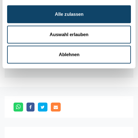
www.andreadrian.de/knatterboot/
Alle zulassen
Autor: Joseph Rodesch (FNR), Liza Glesener
Auswahl erlauben
Infobox
Ablehnen
Material: **