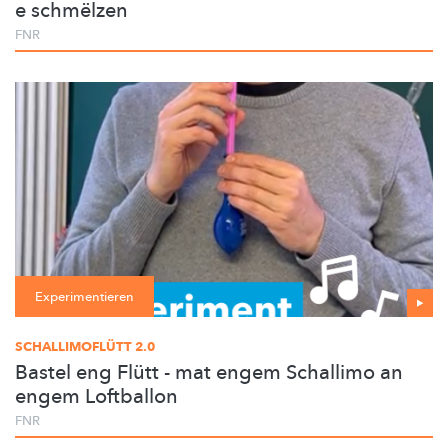
e schmëlzen
FNR
Experimentieren
SCHALLIMOFLÜTT 2.0
Bastel eng Flütt - mat engem Schallimo an
engem Loftballon
FNR