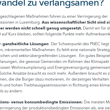
andel zu verlangsamen?
geschlagenen Maßnahmen führen zu einer Verringerung der
issionen in Luxemburg.
Aus wissenschaftlicher Sicht sind s
er werden nicht schnell genug umgesetzt.
Damit wir für d
0 auf Kurs bleiben, sollten folgende Punkte mehr Aufmerksamke
en
ganzheitliche Lösungen
: Der Schwerpunkt des PNEC liegt 
en, inkrementellen Maßnahmen. Es fehlt eine nationale Strateg
lichen und sektorübergreifenden Lösungen. Ein gutes Beispiel
lanungen, die gewisse Gemeinden im Rahmen des Klimapakt
müssen Wohnraumplanung und Energieversorgung gemeinsa
Solche Ansätze braucht es noch mehr. Außerdem braucht es z
n, die die Bürger dazu motivieren, ihr derzeitiges Verhalte
h und hohen Treibhausgasemissionen in Richtung eines klimar
ils zu ändern.
tions- versus konsumbedingte Emissionen:
Die meisten M
Verringerung der produktionsbedingten Emissionen ab, wie sie i