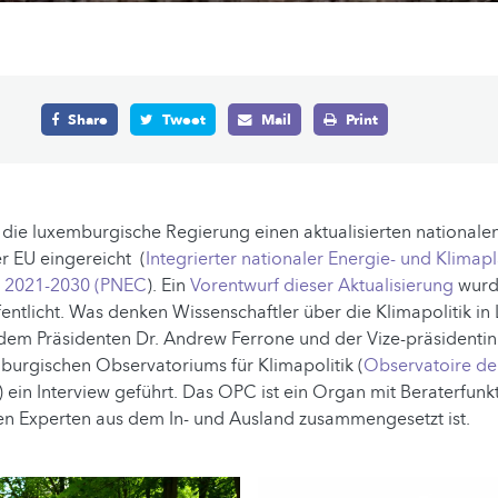
Share
Tweet
Mail
Print
 die luxemburgische Regierung einen aktualisierten nationale
r EU eingereicht (
Integrierter nationaler Energie- und Klima
m 2021-2030 (PNEC
). Ein
Vorentwurf dieser Aktualisierung
wurde
fentlicht. Was denken Wissenschaftler über die Klimapolitik i
dem Präsidenten Dr. Andrew Ferrone und der Vize-präsidentin
burgischen Observatoriums für Klimapolitik (
Observatoire de 
) ein Interview geführt. Das OPC ist ein Organ mit Beraterfunk
en Experten aus dem In- und Ausland zusammengesetzt ist.