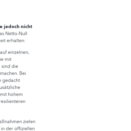
ie jedoch nicht
as Netto-Null
it erhalten:
auf einzelnen,
ie mit
 sind die
 machen. Bei
m gedacht
usätzliche
n mit hohem
esilienteren
aßnahmen zielen
n der offiziellen