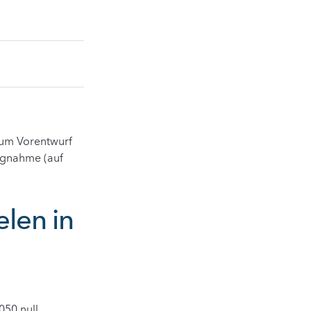
zum Vorentwurf
ungnahme (auf
elen in
50 null