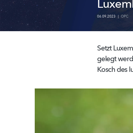
Luxemb
06.09.2023
|
OPC
Setzt Luxem
gelegt werd
Kosch des
l