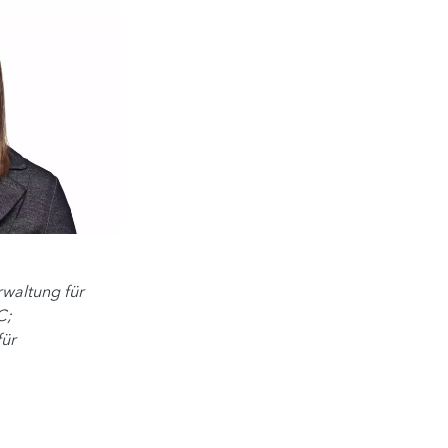
rwaltung für
C;
für