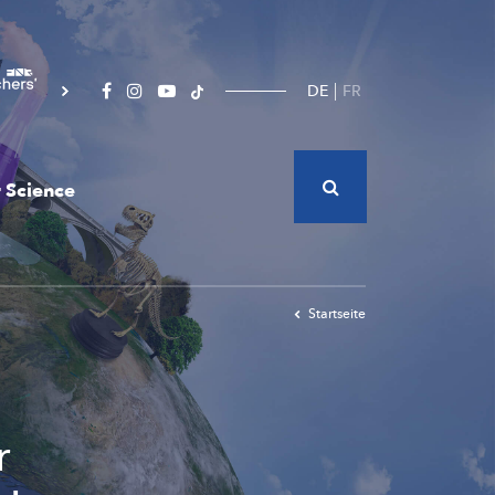
DE
FR
 Science
Startseite
r