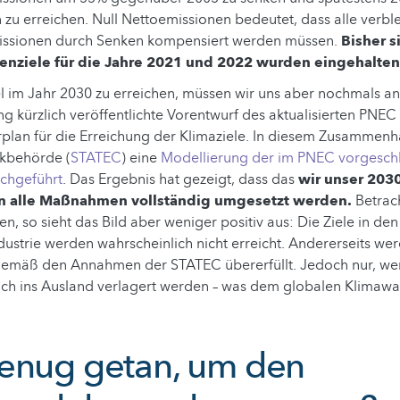
zu erreichen. Null Nettoemissionen bedeutet, dass alle verb
issionen durch Senken kompensiert werden müssen.
Bisher s
enziele für die Jahre 2021 und 2022 wurden eingehalten
l im Jahr 2030 zu erreichen, müssen wir uns aber nochmals a
g kürzlich veröffentlichte Vorentwurf des aktualisierten PNEC 
hrplan für die Erreichung der Klimaziele. In diesem Zusammenh
tikbehörde (
STATEC
) eine
Modellierung der im PNEC vorgesc
chgeführt
. Das Ergebnis hat gezeigt, dass das
wir unser 2030
n alle Maßnahmen vollständig umgesetzt werden.
Betrac
en, so sieht das Bild aber weniger positiv aus: Die Ziele in de
strie werden wahrscheinlich nicht erreicht. Andererseits wer
gemäß den Annahmen der STATEC übererfüllt. Jedoch nur, w
ach ins Ausland verlagert werden – was dem globalen Klimaw
enug getan, um den