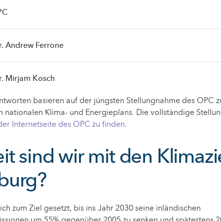
PC
Dr. Andrew Ferrone
r. Mirjam Kosch
ntworten basieren auf der jüngsten Stellungnahme des OPC 
en nationalen Klima- und Energieplans. Die vollständige Stell
der Internetseite des OPC zu finden
.
t sind wir mit den Klimazi
burg?
ch zum Ziel gesetzt, bis ins Jahr 2030 seine inländischen
ssionen um 55% gegenüber 2005 zu senken und spätestens 20