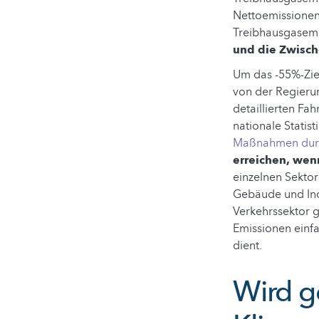
Nettoemissionen 
Treibhausgasem
und die Zwisch
Um das -55%-Zie
von der Regierun
detaillierten Fa
nationale Statis
Maßnahmen dur
erreichen, wen
einzelnen Sektor
Gebäude und Indu
Verkehrssektor 
Emissionen einf
dient.
Wird g