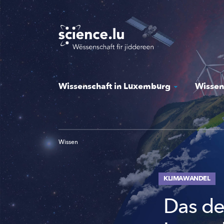
Skip
to
main
content
Wissenschaft in Luxemburg
Wissen
Wissen
KLIMAWANDEL
Das de