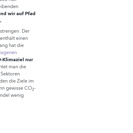
leibenden
ind wir auf Pfad
.
nstrengen: Der
enthält einen
ang hat die
hlagenen
-Klimaziel nur
htet man die
n Sektoren
den die Ziele im
enn gewisse CO
-
2
andel wenig