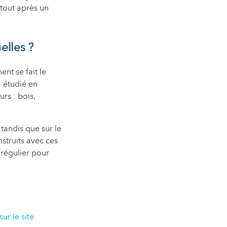
rtout après un
elles ?
nt se fait le
a étudié en
rs : bois,
tandis que sur le
nstruits avec ces
régulier pour
ur le site