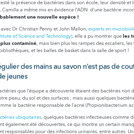
 testé la présence de bactéries dans son école, leur densité et 
l, Camilla a même mis en évidence l’ADN d’une bactérie inco
bablement une nouvelle espèce !
 avec Dr Christian Penny et John Mallon,
experts en microbiol
itute of Science and Technology)
, elle a pu montrer que
les t
e plus contaminé
, mais bien plus les rampes des escaliers, les 
ibliothèques, et les balles de basket dans la salle de sport !
égulier des mains au savon n’est pas de co
e jeunes
actéries que l’équipe a découverte étaient des bactéries non 
e peau, du sol et des surfaces ; mais aussi quelques bactéri
mme la bactérie responsable de l’acné (Propionibacterium ac
ctéries ubiquitaires
, quelques bactéries infectieuses comme d
nt également été découvertes, ce qui montre un certain manq
nt responsables pour des infections urinaires, entre autres. 