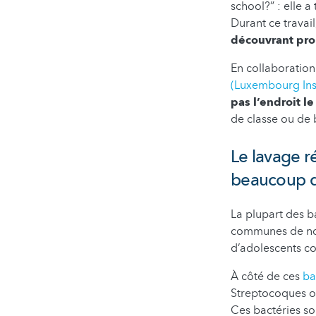
school?” : elle a
Durant ce travai
découvrant pro
En collaboration
(Luxembourg Inst
pas l’endroit l
de classe ou de b
Le lavage r
beaucoup d
La plupart des b
communes de notr
d’adolescents co
À côté de ces
ba
Streptocoques o
Ces bactéries so