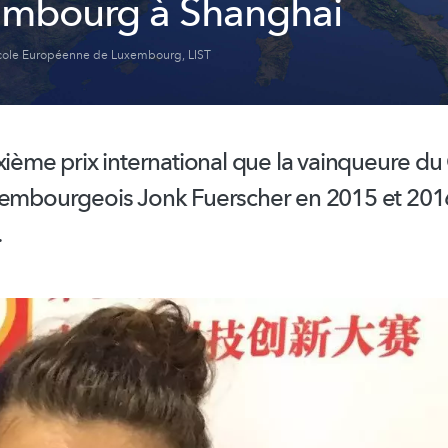
embourg à Shanghai
cole Européenne de Luxembourg
,
LIST
xième prix international que la vainqueure d
xembourgeois
Jonk Fuerscher en 2015 et 20
.