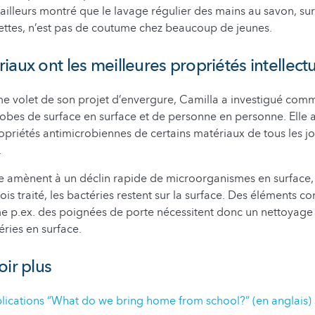
d’ailleurs montré que le lavage régulier des mains au savon, su
ettes, n’est pas de coutume chez beaucoup de jeunes.
iaux ont les meilleures propriétés intellectu
 volet de son projet d’envergure, Camilla a investigué comme
robes de surface en surface et de personne en personne. Elle 
ropriétés antimicrobiennes de certains matériaux de tous les jou
.
vre amènent à un déclin rapide de microorganismes en surface, 
ois traité, les bactéries restent sur la surface. Des éléments co
 p.ex. des poignées de porte nécessitent donc un nettoyage 
éries en surface.
oir plus
ications “What do we bring home from school?” (en anglais) s