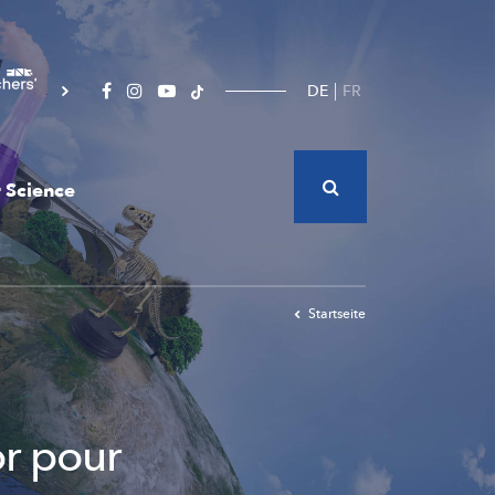
DE
FR
 Science
Startseite
or pour