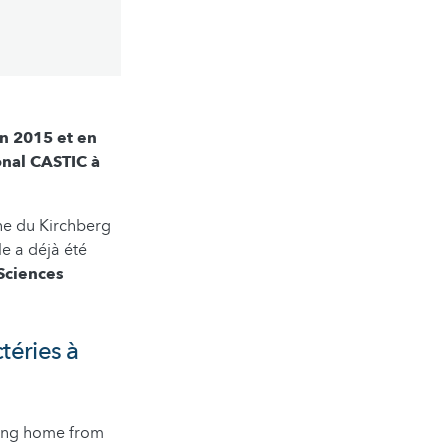
n 2015 et en
onal CASTIC à
nne du Kirchberg
le a déjà été
Sciences
téries à
ring home from