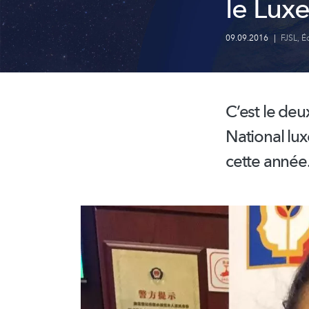
le Lux
09.09.2016
|
FJSL
,
É
C’est le deu
National
lu
cette année