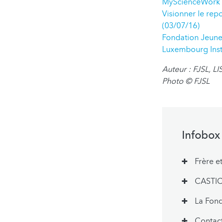
MyScienceWork
Visionner le rep
(03/07/16)
Fondation Jeune
Luxembourg Inst
Auteur : FJSL, LI
Photo
© FJSL
Infobox
Frère e
CASTIC 
La Fond
Contact