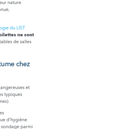
leur nature.
nnue,
ogie du LIST
oilettes ne sont
tables de salles
utume chez
dangereuses et
es typiques
nes).
es
ue d’hygiène.
Un sondage parmi