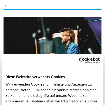
FNR
Events
Diese Webseite verwendet Cookies
„SCIENCE MEETS MUSIC“ AM 1. MAI @ROCKHAL
Wenn aus Farben Töne werden: Cyborg Neil
Wir verwenden Cookies, um Inhalte und Anzeigen zu
Harbisson beim Auftakt von The Sound of
personalisieren, Funktionen für soziale Medien anbieten
Data
zu können und die Zugriffe auf unsere Website zu
analysieren. Außerdem geben wir Informationen zu Ihrer
Neil Harbisson ist farbenblind, kann aber mit Hilfe einer