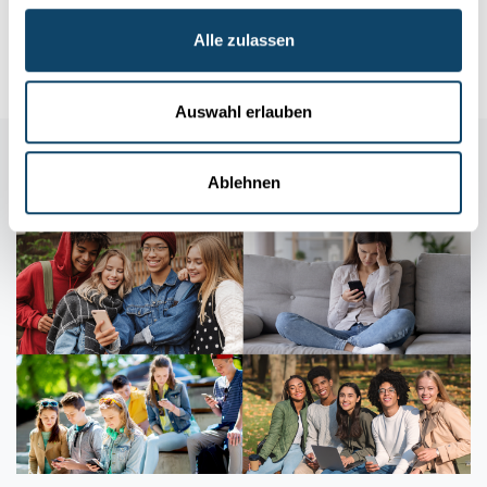
Schoul ...
Alle zulassen
University of Luxembourg
Auswahl erlauben
Auch in dieser Rubrik
Ablehnen