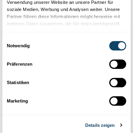
Verwendung unserer Website an unsere Partner für
implantierten Antenne Farben hören. Wie er diese Technik
nutzt...
soziale Medien, Werbung und Analysen weiter. Unsere
Partner führen diese Informationen möglicherweise mit
FNR
weiteren Daten zusammen, die Sie ihnen bereitgestellt
haben oder die sie im Rahmen Ihrer Nutzung der Dienste
gesammelt haben.
Einwilligungsauswahl
Notwendig
Präferenzen
Statistiken
Wissenschaft in der Gesellschaft
Marketing
SMART SCHOUL 2025
Die digitalen Bürger von morgen schulen
Details zeigen
Wie schafft man es, Schüler nachhaltig für Informatik zu
begeistern? Die Antwort darauf könnte das Projekt Smart