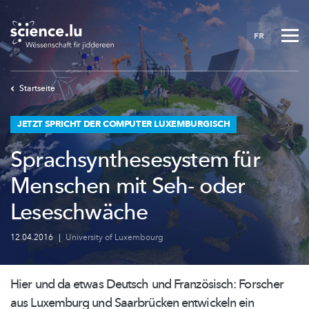
Skip
to
FR
main
content
Startseite
JETZT SPRICHT DER COMPUTER LUXEMBURGISCH
Sprachsynthesesystem für
Menschen mit Seh- oder
Leseschwäche
12.04.2016
|
University of Luxembourg
Hier und da etwas Deutsch und Französisch: Forscher
aus Luxemburg und Saarbrücken entwickeln ein