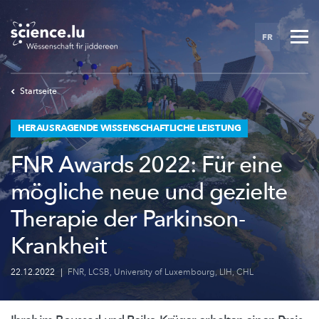
Skip
to
FR
main
content
Startseite
HERAUSRAGENDE WISSENSCHAFTLICHE LEISTUNG
FNR Awards 2022: Für eine
mögliche neue und gezielte
Therapie der Parkinson-
Krankheit
22.12.2022
|
FNR
,
LCSB
,
University of Luxembourg
,
LIH
,
CHL