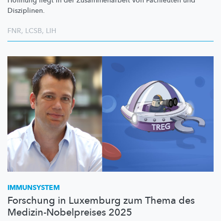
Hoffnung liegt in der
Zusammenarbeit
von Fachleuten und
Disziplinen.
FNR
,
LCSB
,
LIH
IMMUNSYSTEM
Forschung in Luxemburg zum Thema des
Medizin-Nobelpreises 2025