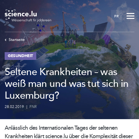
Skip
to
FR
main
content
Startseite
GESUNDHEIT
Seltene Krankheiten – was
weiß man und was tut sich in
Luxemburg?
28.02.2019
|
FNR
Anlässlich des
Internationalen
Tages der seltenen
Krankheiten klärt science.lu über die Komplexität dieser