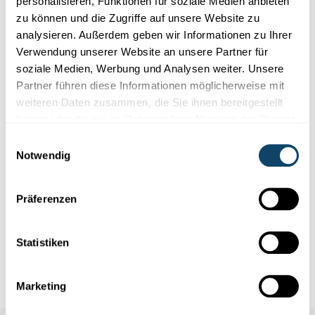
personalisieren, Funktionen für soziale Medien anbieten
bekannt zu machen. Es ist wichtig, dass öffentlich darüber
zu können und die Zugriffe auf unsere Website zu
informiert wird. Schließlich hat dieses Thema auf
analysieren. Außerdem geben wir Informationen zu Ihrer
europäischer Ebene im Bereich der öffentlichen
Verwendung unserer Website an unsere Partner für
Gesundheit Priorität. Es ist daher unverzichtbar, Wissen,
soziale Medien, Werbung und Analysen weiter. Unsere
Kompetenzen, Versorgung und wissenschaftliche
Partner führen diese Informationen möglicherweise mit
Forschungsergebnisse über seltene Krankheiten zu
weiteren Daten zusammen, die Sie ihnen bereitgestellt
teilen
“, so G. Al Hindy-Crohin.
haben oder die sie im Rahmen Ihrer Nutzung der Dienste
gesammelt haben.
Einwilligungsauswahl
Notwendig
Autor
: Constance Lausecker
Präferenzen
Infobox
Statistiken
Seltene Krankheiten – hier erfährst du mehr
Marketing