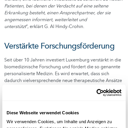
Patienten, bei denen der Verdacht auf eine seltene
Erkrankung besteht, einen Ansprechpartner, der sie
angemessen informiert, weiterleitet und
unterstützt
“, erklärt G. Al Hindy-Crohin.
Verstärkte Forschungsförderung
Seit über 10 Jahren investiert Luxemburg verstärkt in die
biomedizinische Forschung und fördert die so genannte
personalisierte Medizin. Es wird erwartet, dass sich
dadurch vielversprechende neue therapeutische Ansätze
ergeben.
Auf nationaler Ebene „
findet derzeit in einigen Instituten
eine rege Forschung über bestimmte seltene
Erkrankungen statt. Eine der Säulen des PNMR besteht in
Diese Webseite verwendet Cookies
der Förderung der Forschung und dem Bemühen, die
Wir verwenden Cookies, um Inhalte und Anzeigen zu
Besonderheit seltener Erkrankungen umfassender