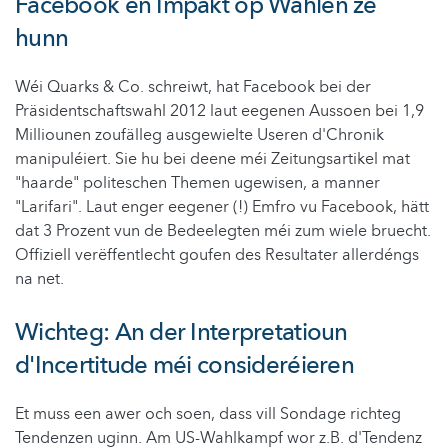
Facebook en Impakt op Wahlen ze
hunn
Wéi Quarks & Co. schreiwt, hat Facebook bei der
Präsidentschaftswahl 2012 laut eegenen Aussoen bei 1,9
Milliounen zoufälleg ausgewielte Useren d'Chronik
manipuléiert. Sie hu bei deene méi Zeitungsartikel mat
"haarde" politeschen Themen ugewisen, a manner
"Larifari". Laut enger eegener (!) Emfro vu Facebook, hätt
dat 3 Prozent vun de Bedeelegten méi zum wiele bruecht.
Offiziell verëffentlecht goufen des Resultater allerdéngs
na net.
Wichteg: An der Interpretatioun
d'Incertitude méi consideréieren
Et muss een awer och soen, dass vill Sondage richteg
Tendenzen uginn. Am US-Wahlkampf wor z.B. d'Tendenz