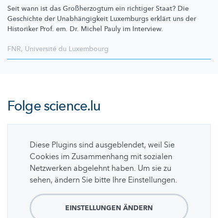
Seit wann ist das
Großherzogtum
ein richtiger Staat? Die
Geschichte der
Unabhängigkeit
Luxemburgs erklärt uns der
Historiker Prof. em. Dr. Michel Pauly im Interview.
FNR
,
Université du Luxembourg
Folge
science.lu
Diese Plugins sind ausgeblendet, weil Sie
Cookies im Zusammenhang mit sozialen
Netzwerken abgelehnt haben. Um sie zu
sehen, ändern Sie bitte Ihre Einstellungen.
EINSTELLUNGEN ÄNDERN