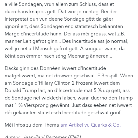
a ville Sondagen, vrun allem zum Schluss, dass et
duerchaus knapps gëtt. Dat wor jo richteg. Bei der
Interpretatioun vun deene Sondage gëtt da gäer
ignoréiert, dass Sondagen eng statistesch bekannten
Marge d'incertitude hunn. Déi ass méi grouss, wat z.B.
manner Leit gefrot ginn... Des Incertitude ass jo normal,
wëll jo net all Mënsch gefrot gëtt. A souguer wann, da
kéint een ëmmer nach séng Meenung änneren...
Dacks ginn des Donnéen iwwert d'Incertitude
matgeliwwert, ma net driwwer geschwat. E Beispill: Wann
am Sondage d'Hillary Clinton 2 Prozent iwwert dem
Donald Trump läit, an d'Incertitude mat 5 % ugi gëtt, ass
de Sondage net wieklech falsch, wann duerno den Trump
mat 1 % Viersprong gewënnt. Just dass eeben net iwwert
déi gekannten statistesch Incertitude geschwat gouf.
Méi Infos zu dem Thema
am Artikel vu Quarks & Co.
Auteur: Jean-Paul Bertemes (FNR)