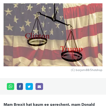
(C) borjomi88/Shotshop
Mam Brexit hat kaum ee gerechent, mam Donald