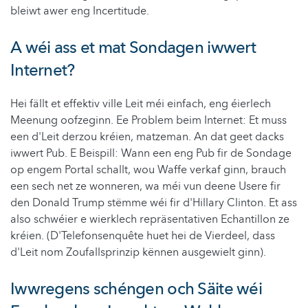
bleiwt awer eng Incertitude.
A wéi ass et mat Sondagen iwwert
Internet?
Hei fällt et effektiv ville Leit méi einfach, eng éierlech
Meenung oofzeginn. Ee Problem beim Internet: Et muss
een d'Leit derzou kréien, matzeman. An dat geet dacks
iwwert Pub. E Beispill: Wann een eng Pub fir de Sondage
op engem Portal schallt, wou Waffe verkaf ginn, brauch
een sech net ze wonneren, wa méi vun deene Usere fir
den Donald Trump stëmme wéi fir d'Hillary Clinton. Et ass
also schwéier e wierklech repräsentativen Echantillon ze
kréien. (D'Telefonsenquête huet hei de Vierdeel, dass
d'Leit nom Zoufallsprinzip kënnen ausgewielt ginn).
Iwwregens schéngen och Säite wéi