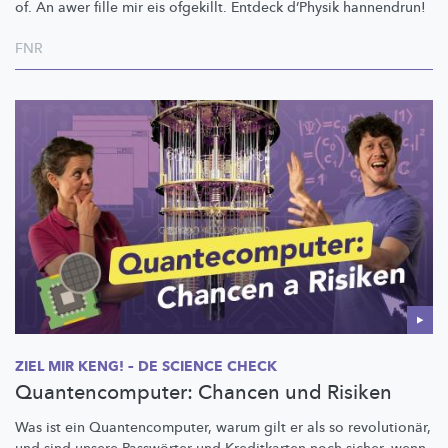
of. An awer fille mir eis ofgekillt. Entdeck d’Physik hannendrun!
FNR
ZIEL MIR KENG! – DE SCIENCE CHECK
Quantencomputer: Chancen und Risiken
Was ist ein
Quantencomputer,
warum gilt er als so
revolutionär,