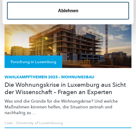
Ablehnen
Forschung in Luxemburg
WAHLKAMPFTHEMEN 2023 – WOHNUNGSBAU
Die Wohnungskrise in Luxemburg aus Sicht
der Wissenschaft – Fragen an Experten
Was sind die Gründe für die
Wohnungskrise?
Und welche
Maßnahmen könnten helfen, die Situation zeitnah und
nachhaltig zu ...
Liser
,
University of Luxembourg