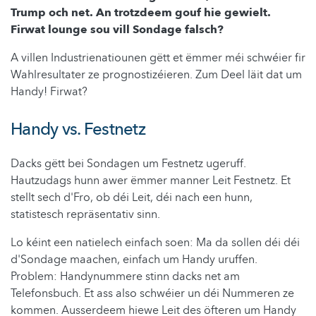
Trump och net. An trotzdeem gouf hie gewielt.
Firwat lounge sou vill Sondage falsch?
A villen Industrienatiounen gëtt et ëmmer méi schwéier fir
Wahlresultater ze prognostizéieren. Zum Deel läit dat um
Handy! Firwat?
Handy vs. Festnetz
Dacks gëtt bei Sondagen um Festnetz ugeruff.
Hautzudags hunn awer ëmmer manner Leit Festnetz. Et
stellt sech d'Fro, ob déi Leit, déi nach een hunn,
statistesch repräsentativ sinn.
Lo kéint een natielech einfach soen: Ma da sollen déi déi
d'Sondage maachen, einfach um Handy uruffen.
Problem: Handynummere stinn dacks net am
Telefonsbuch. Et ass also schwéier un déi Nummeren ze
kommen. Ausserdeem hiewe Leit des öfteren um Handy