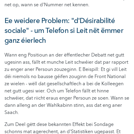
net op, wann se d'Nummer net kennen.
Ee weidere Problem: "d'Désirabilité
sociale" - um Telefon si Leit nët ëmmer
ganz éierlech
Wann eng Positioun an der ëffentlecher Debatt net gutt
ugesinn ass, fällt et munche Leit schwéier dat par rapport
zu enger aner Persoun zouzeginn. E Beispill: Et gi vill Leit
déi niemols no bausse géifen zouginn de Front National
ze wielen - wëll dat gesellschaftlech a bei de Kolleegen
net gutt ugesi wier. Och um Telefon fällt et hinne
schwéier, dat riicht eraus enger Persoun ze soen. Wann se
dann alleng an der Wahlkabinn stinn, ass dat eng aner
Saach.
Zum Deel gëtt dese bekannten Effekt bei Sondage
schonns mat agerechent, an d'Statistiken ugepasst. Et