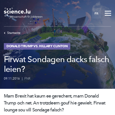
Skip
to
FR
main
content
Startseite
DONALD TRUMP VS. HILLARY CLINTON
Firwat Sondagen dacks falsch
leien?
09.11.2016
|
FNR
Mam Brexit hat kaum ee gerechent, mam Donald
Trump och net. An trotzdeem gouf hie gewielt. Firwat
lounge sou vill Sondage falsch?