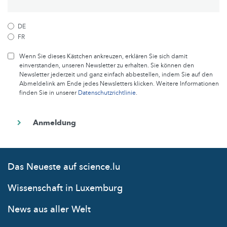
DE
FR
Wenn Sie dieses Kästchen ankreuzen, erklären Sie sich damit
einverstanden, unseren Newsletter zu erhalten. Sie können den
Newsletter jederzeit und ganz einfach abbestellen, indem Sie auf den
Abmeldelink am Ende jedes Newsletters klicken. Weitere Informationen
finden Sie in unserer
Datenschutzrichtlinie
.
Das Neueste auf science.lu
Wissenschaft in Luxemburg
News aus aller Welt