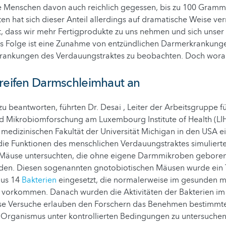
e Menschen davon auch reichlich gegessen, bis zu 100 Gramm 
ten hat sich dieser Anteil allerdings auf dramatische Weise ver
t, dass wir mehr Fertigprodukte zu uns nehmen und sich unser 
Als Folge ist eine Zunahme von entzündlichen Darmerkrankung
rankungen des Verdauungstraktes zu beobachten. Doch woran
greifen Darmschleimhaut an
u beantworten, führten Dr. Desai , Leiter der Arbeitsgruppe f
 Mikrobiomforschung am Luxembourg Institute of Health (LIH)
medizinischen Fakultät der Universität Michigan in den USA ei
 die Funktionen des menschlichen Verdauungstraktes simuliert
 Mäuse untersuchten, die ohne eigene Darmmikroben gebore
en. Diesen sogenannten gnotobiotischen Mäusen wurde ein T
aus 14
Bakterien
eingesetzt, die normalerweise im gesunden 
 vorkommen. Danach wurden die Aktivitäten der Bakterien im 
se Versuche erlauben den Forschern das Benehmen bestimmter
Organismus unter kontrollierten Bedingungen zu untersuche