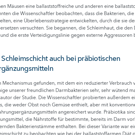
n Mäusen eine ballaststoffreiche und anderen eine ballastst
nten die Wissenschaftler beobachten, dass die Bakterien, die
hielten, eine Überlebensstrategie entwickelten, durch die sie 
u ersetzen versuchten. Sie begannen, die Schleimhaut, die de
 und die erste Verteidigungslinie gegen externe Aggressoren b
 Schleimschicht auch bei präbiotischen
gänzungsmitteln
n Mechanismus gefunden, mit dem ein reduzierter Verbrauch 
inige unserer freundlichen Darmbakterien sehr, sehr wütend ma
autor der Studie. Die Wissenschaftler probierten außerdem ei
s, die weder Obst noch Gemüse enthielt, aber mit konvention
ahrungsergänzungsmitteln angereichert wurde. Präbiotika sin
ngsmittel, die Nährstoffe für bestimmte, bereits im Darm v
rnden Bakterienstämme enthalten. Bei dieser Variante war ei
eimschicht zu beobachten wie bei der ballaststoffarmen Diät 