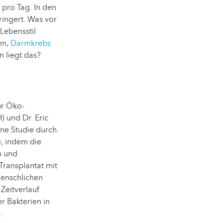
pro Tag. In den
ringert. Was vor
Lebensstil
en,
Darmkrebs
 liegt das?
ür Öko-
 und Dr. Eric
ne Studie durch.
e, indem die
n und
ransplantat mit
menschlichen
Zeitverlauf
 Bakterien in
n.