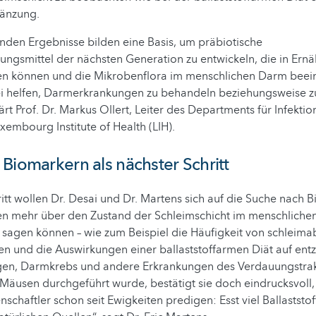
gänzung.
enden Ergebnisse bilden eine Basis, um präbiotische
ngsmittel der nächsten Generation zu entwickeln, die in Ern
en können und die Mikrobenflora im menschlichen Darm beeinf
i helfen, Darmerkrankungen zu behandeln beziehungsweise zu
ärt Prof. Dr. Markus Ollert, Leiter des Departments für Infekti
embourg Institute of Health (LIH).
Biomarkern als nächster Schritt
itt wollen Dr. Desai und Dr. Martens sich auf die Suche nach 
en mehr über den Zustand der Schleimschicht im menschliche
 sagen können – wie zum Beispiel die Häufigkeit von schlei
n und die Auswirkungen einer ballaststoffarmen Diät auf ent
en, Darmkrebs und andere Erkrankungen des Verdauungstrak
 Mäusen durchgeführt wurde, bestätigt sie doch eindrucksvoll
schaftler schon seit Ewigkeiten predigen: Esst viel Ballaststof