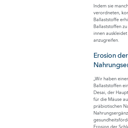
Indem sie manche
verordneten, kon
Ballaststoffe er
Ballaststoffen z
innen auskleidet
anzugreifen.
Erosion der
Nahrungser
„Wir haben eine
Ballaststoffen e
Desai, der Haupt
für die Mäuse au
präbiotischen N
Nahrungsergänzu
gesundheitsförde
Erosion der Schl