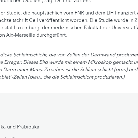
türlichen Quellen“, sagt Dr. Eric Martens.
er Studie, die hauptsächlich vom FNR und dem LIH finanziert w
hzeitschrift Cell veröffentlicht worden. Die Studie wurde in
ersität Luxemburg, der medizinischen Fakultät der Universitä
von Aix-Marseille durchgeführt.
 dicke Schleimschicht, die von Zellen der Darmwand produziert
e Erreger. Dieses Bild wurde mit einem Mikroskop gemacht un
n Darm einer Maus. Zu sehen ist die Schleimschicht (grün) und
let"-Zellen (blau), die die Schleimschicht produzieren.)
ika und Präbiotika