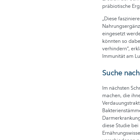
präbiotische Er
„Diese faszinier
Nahrungsergänzu
eingesetzt werd
könnten so dabe
verhindern“, erkl
Immunität am Lux
Suche nach 
Im nächsten Schr
machen, die ihn
Verdauungstrakt
Bakterienstämme
Darmerkrankung
diese Studie bei
Ernährungswissen