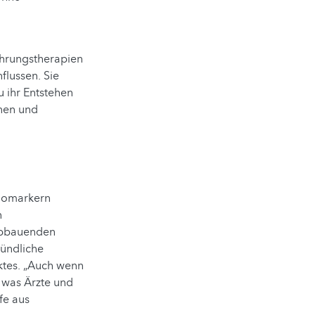
ährungstherapien
lussen. Sie
 ihr Entstehen
onen und
Biomarkern
n
mabbauenden
zündliche
tes. „Auch wenn
, was Ärzte und
fe aus