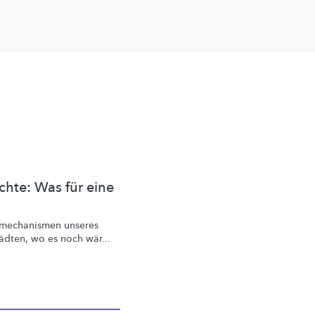
hte: Was für eine
lmechanismen
unseres
ädten, wo es noch wär...