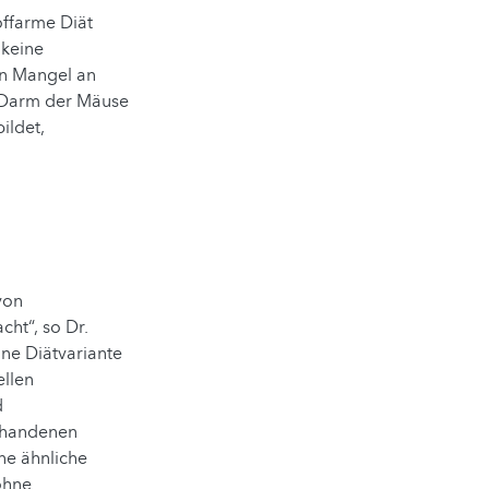
offarme Diät
 keine
den Mangel an
n Darm der Mäuse
ildet,
von
cht“, so Dr.
ne Diätvariante
ellen
d
orhandenen
ne ähnliche
ohne