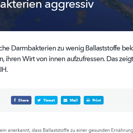
kterien aggressiv
che Darmbakterien zu wenig Ballaststoffe b
n, ihren Wirt von innen aufzufressen. Das zeig
IH.
Share
Tweet
Mail
Print
emein anerkannt, dass Ballaststoffe zu einer gesunden Ernähru