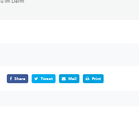
u im Darm
Share
Tweet
Mail
Print