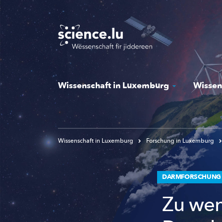
Skip
to
main
content
Wissenschaft in Luxemburg
Wissen
Wissenschaft in Luxemburg
Forschung in Luxemburg
DARMFORSCHUNG
Zu wen