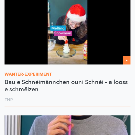
WANTER-EXPERIMENT
Bau e Schnéimännchen ouni Schnéi – a looss
e schmëlzen
FNR