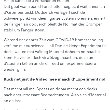
Hëllef kanns de 3 Forschetten huelen.
Dat geet wann een d’Forschette méiglecht wäit ënnen an
d’Gromper pickt. Doduerch verlagert sech de
Schwéierpunkt vun deem ganze System no ënnen, ënnert
de Fanger, an doduerch bleift de Nol mat der Gromper
stabil um Fanger stoen.
Wärend der ganzer Zäit vum COVID-19 Homeschooling
verfilme mir vu science.lu all Dag ee klengt Experiment fir
dech, wat ee mat wéineg Material doheem nomaache
kann. Eis Zieler: dech virwëtzeg maachen, dech un
d’staunen kréien an dir d‘Freed um experimentéiere
weider ginn.
Kuck net just de Video mee maach d‘Experiment no!
Dat mécht vill méi Spaass an dobäi mécht een dacks
nach aner intressant Beobachtungen. Also sich d’Material
an da lass!