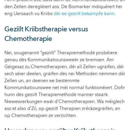
den Zellen deregléiert ass. De Biomarker indiquéiert hei
eng Uersaach vu Kriibs
déi ee geziilt bekämpfe kann.
Geziilt Kriibstherapie versus
Chemotherapie
Nei, sougenannt “geziilt” Therapiemethodë probéiere
genau dës Kommunikatiounsweeër ze bremsen. Am
Géigesaz zu Chemotherapien, déi all Zellen ugräifen, déi
sech séier deelen, gräifen dës nei Methoden nëmmen déi
Zellen un, an deenen ee bestëmmte
Kommunikatiounswee net méi normal funktionéiert. Dofir
hunn dës geziilt Therapiemethodë manner staark
Niewewierkungen ewéi d’Chemotherapien. Wa méiglech
ass et also d’Zil, op geziilt Therapien zréckzegräifen, an
op Chemotherapien ze verzichten.