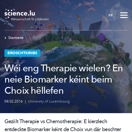
Skip
to
FR
main
content
Startseite
BROSCHTKRIIBS
Wéi eng Therapie wielen? En
neie Biomarker kéint beim
Choix hëllefen
04.02.2016
|
University of Luxembourg
Geziilt Therapie vs
Chemotherapie:
E kierzlech
entdeckte Biomarker kéint de Choix vun där beschter