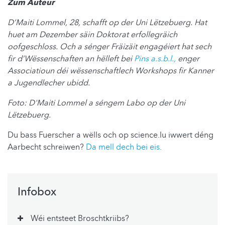
Zum Auteur
D’Maiti Lommel, 28, schafft op der Uni Lëtzebuerg. Hat
huet am Dezember säin Doktorat erfollegräich
oofgeschloss. Och a sénger Fräizäit engagéiert hat sech
fir d’Wëssenschaften an hëlleft bei
Pins a.s.b.l.,
enger
Associatioun déi wëssenschaftlech Workshops fir Kanner
a Jugendlecher ubidd.
Foto: D'Maiti Lommel a séngem Labo op der Uni
Lëtzebuerg.
Du bass Fuerscher a wëlls och op science.lu iwwert déng
Aarbecht schreiwen?
Da mell dech bei eis.
Infobox
Wéi entsteet Broschtkriibs?