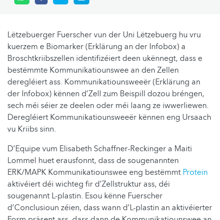
Lëtzebuerger Fuerscher vun der Uni Lëtzebuerg hu vru
kuerzem e Biomarker (Erklärung an der Infobox) a
Broschtkriibszellen identifizéiert deen ukënnegt, dass e
bestëmmte Kommunikatiounswee an den Zellen
deregléiert ass. Kommunikatiounsweeër (Erklärung an
der Infobox) kënnen d’Zell zum Beispill dozou bréngen,
sech méi séier ze deelen oder méi laang ze iwwerliewen.
Deregléiert Kommunikatiounsweeër kënnen eng Ursaach
vu Kriibs sinn.
D’Equipe vum Elisabeth Schaffner-Reckinger a Maiti
Lommel huet erausfonnt, dass de sougenannten
ERK/MAPK Kommunikatiounswee eng bestëmmt
Protein
aktivéiert déi wichteg fir d’Zellstruktur ass, déi
sougenannt L-plastin. Esou kënne Fuerscher
d’Conclusioun zéien, dass wann d’L-plastin an aktivéierter
Form präsent ass, dass dann de Kommunikatiounswee an