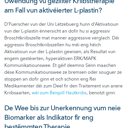
Uwendung vu geziilter Kriibstherapie
am Fall vun aktivéierter L-plastin?
D’Fuerscher vun der Uni Lëtzebuerg hunn d’Aktivatioun
vun der L-plastin ënnersicht an dofir hu si aggressiv
Broschtkriibszelle mat manner aggressive verglach. Déi
aggressiv Broschtkriibszellen hu méi eng héich
Aktivatioun vun der L-plastin gewisen, als Resultat vun
engem gestéierten, hyperaktiven ERK/MAPK
Kommunikatiounswee. Et géif deemno Sënn maachen
dëse Kommunikatiounswee ze bremsen oder souguer ze
stoppen an dofir ginn et och schonn eng Rei
Medikamenter déi zum Deel fir den Traitement vun anere
Kriibsaarten,
wéi zum Beispill Hautkriibs
, benotzt ginn.
De Wee bis zur Unerkennung vum neie
Biomarker als Indikator fir eng
bestëmmten Therapie