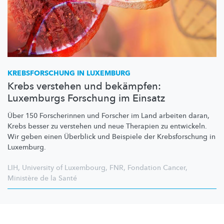
KREBSFORSCHUNG
IN LUXEMBURG
Krebs verstehen und bekämpfen:
Luxemburgs Forschung im Einsatz
Über 150 Forscherinnen und Forscher im Land arbeiten daran,
Krebs besser zu verstehen und neue Therapien zu entwickeln.
Wir geben einen Überblick und Beispiele der
Krebsforschung
in
Luxemburg.
LIH
,
University of Luxembourg
,
FNR
,
Fondation Cancer
,
Ministère de la Santé