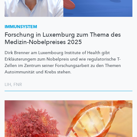
IMMUNSYSTEM
Forschung in Luxemburg zum Thema des
Medizin-Nobelpreises 2025
Dirk Brenner am Luxembourg Institute of Health gibt
Erkläuterungem
zum Nobelpreis und wie
regulatorische
T-
Zellen im Zentrum seiner
Forschungsarbeit
zu den Themen
Autoimmunität
und Krebs stehen.
LIH
,
FNR