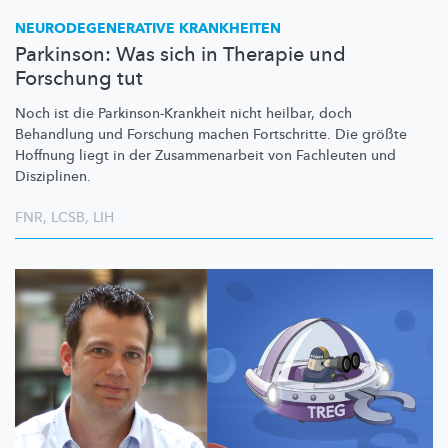
NEURODEGENERATIVE
KRANKHEITEN
Parkinson: Was sich in Therapie und
Forschung tut
Noch ist die
Parkinson-Krankheit
nicht heilbar, doch
Behandlung und Forschung machen Fortschritte. Die größte
Hoffnung liegt in der
Zusammenarbeit
von Fachleuten und
Disziplinen.
FNR
,
LCSB
,
LIH