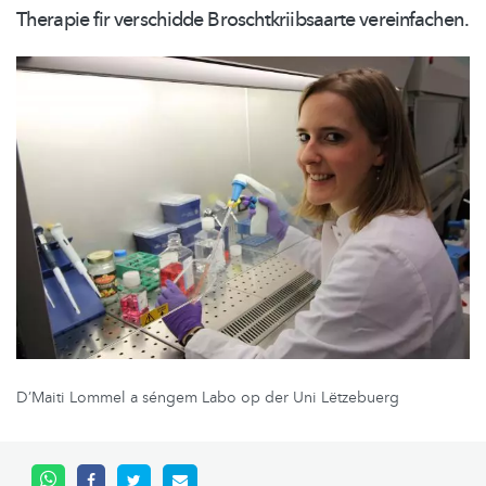
Therapie fir verschidde
Broschtkriibsaarte
vereinfachen.
D’Maiti Lommel a séngem Labo op der Uni Lëtzebuerg