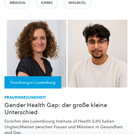
MEDIZIN
KREBS
MOLEKÜL
Forschung in Luxemburg
FRAUENGESUNDHEIT
Gender Health Gap: der große kleine
Unterschied
Forscher des Luxembourg Institute of Health (LIH) haben
Ungleichheiten
zwischen Frauen und Männern in Gesundheit
und Ges...