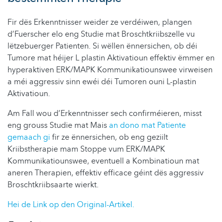
Fir dës Erkenntnisser weider ze verdéiwen, plangen
d’Fuerscher elo eng Studie mat Broschtkriibszelle vu
lëtzebuerger Patienten. Si wëllen ënnersichen, ob déi
Tumore mat héijer L plastin Aktivatioun effektiv ëmmer en
hyperaktiven ERK/MAPK Kommunikatiounswee virweisen
a méi aggressiv sinn ewéi déi Tumoren ouni L-plastin
Aktivatioun.
Am Fall wou d’Erkenntnisser sech confirméieren, misst
eng grouss Studie mat Mais
an dono mat Patiente
gemaach gi
fir ze ënnersichen, ob eng geziilt
Kriibstherapie mam Stoppe vum ERK/MAPK
Kommunikatiounswee, eventuell a Kombinatioun mat
aneren Therapien, effektiv efficace géint dës aggressiv
Broschtkriibsaarte wierkt.
Hei de Link op den Original-Artikel.