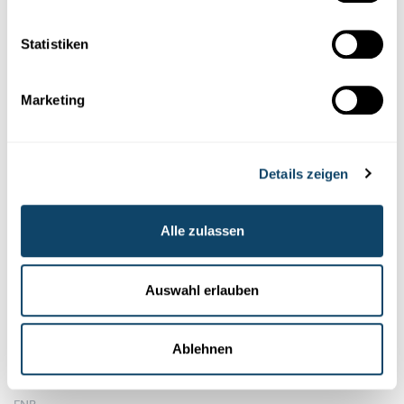
Statistiken
Marketing
Details zeigen
Alle zulassen
Wissen
SCIENCE CHECK
Auswahl erlauben
Ziel mir keng: Wie schlimm sind
Antibiotikaresistenzen?
Ablehnen
Es gibt weltweit immer mehr Bakterien, die resistent gegen
Antibiotika sind. Wieso entstehen Resistenzen? Wie ist die Si...