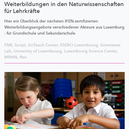
Weiterbildungen in den Naturwissenschaften
für Lehrkräfte
Hier ein Überblick der nächsten
IFEN-zertifizierten
Weiterbildungsangebote
verschiedener Akteure aus Luxemburg
- für Grundschule und
Sekundarschule.
FNR
,
Script
,
SciTeach Center
,
ESERO Luxembourg
,
Scienteens
Lab
,
University of Luxembourg
,
Luxembourg Science Center
,
MNHN
,
Ifen