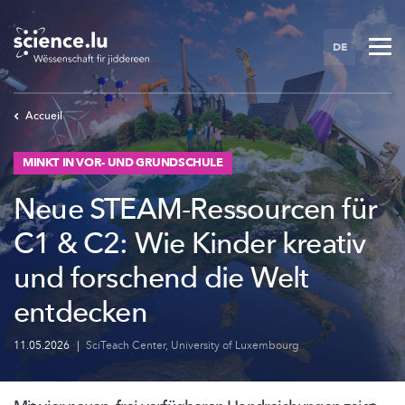
Skip
to
DE
main
content
Accueil
MINKT IN VOR- UND GRUNDSCHULE
Neue STEAM-Ressourcen für
C1 & C2: Wie Kinder kreativ
und forschend die Welt
entdecken
11.05.2026
|
SciTeach Center
,
University of Luxembourg