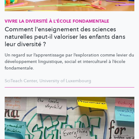
VIVRE LA DIVERSITÉ À L'ÉCOLE FONDAMENTALE
Comment l'enseignement des sciences
naturelles peut-il valoriser les enfants dans
leur diversité ?
Un regard sur
l’apprentissage
par
l’exploration
comme levier du
développement
linguistique, social et interculturel à l’école
fondamentale.
SciTeach Center
,
University of Luxembourg