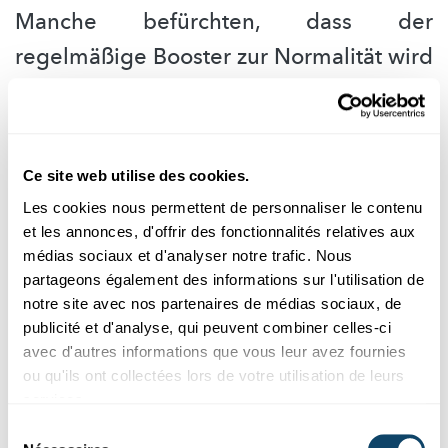
Manche befürchten, dass der
regelmäßige Booster zur Normalität wird
und ein häufiges Impfen das
Immunsystem abstumpfen lässt. Was
sagen Sie dazu?
Ce site web utilise des cookies.
„Zum Teil liest man in der Presse etwas vom Auslaugen
Les cookies nous permettent de personnaliser le contenu
oder Abstumpfen des Immunsystems.
Hier möchte ich
et les annonces, d'offrir des fonctionnalités relatives aux
ein ganz klares Statement abgeben: Das
médias sociaux et d'analyser notre trafic. Nous
Immunsystem wird durch häufiges Impfen nicht
partageons également des informations sur l'utilisation de
abgestumpft. Es ist genau umgekehrt der Fall. Es
notre site avec nos partenaires de médias sociaux, de
wird stärker.
publicité et d'analyse, qui peuvent combiner celles-ci
avec d'autres informations que vous leur avez fournies
Natürlich gibt es den Prozess der Auslaugung oder
ou qu'ils ont collectées lors de votre utilisation de leurs
Abstumpfung tatsächlich. Wir nennen das T-Cell-
services.
Exhaustion, also T-Zell-Erschöpfung. Das ist ein Prinzip,
dass man bei chronischen Viruserkrankungen oder bei
Sélection