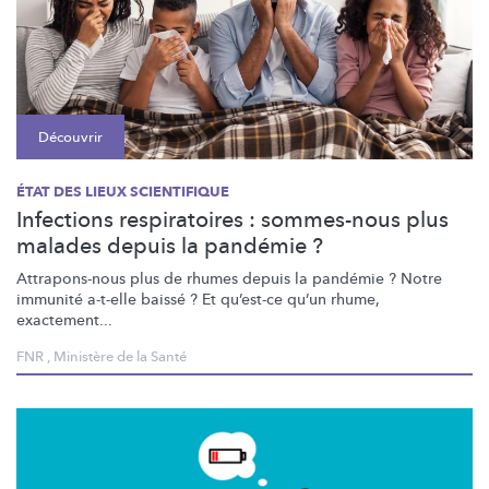
Découvrir
ÉTAT DES LIEUX SCIENTIFIQUE
Infections respiratoires : sommes-nous plus
malades depuis la pandémie ?
Attrapons-nous
plus de rhumes depuis la pandémie ? Notre
immunité a-t-elle baissé ? Et qu’est-ce qu’un rhume,
exactement...
FNR
,
Ministère de la Santé