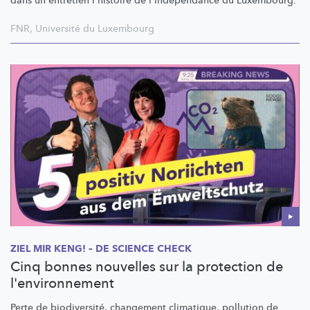
dans un entretien l'histoire de
l'indépendance
du Luxembourg.
FNR
,
Université du Luxembourg
ZIEL MIR KENG! – DE SCIENCE CHECK
Cinq bonnes nouvelles sur la protection de
l'environnement
Perte de
biodiversité,
changement climatique, pollution de