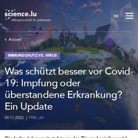
Skip
to
DE
main
content
Accueil
IMMUNSCHUTZ VS. VIRUS
Was schützt besser vor Covid-
19: Impfung oder
überstandene Erkrankung?
Ein Update
09.11.2022
|
FNR
,
LIH