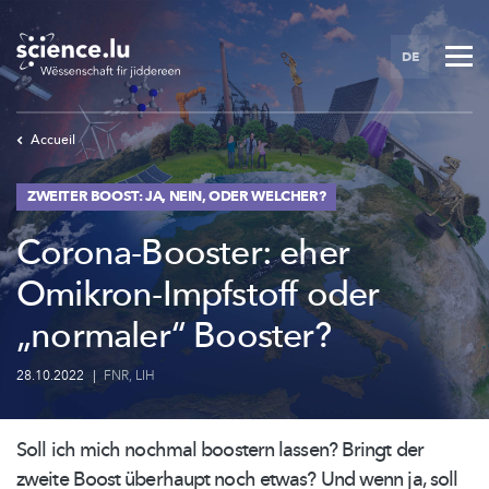
Skip
to
DE
main
content
Accueil
ZWEITER BOOST: JA, NEIN, ODER WELCHER?
Corona-Booster: eher
Omikron-Impfstoff oder
„normaler“ Booster?
28.10.2022
|
FNR
,
LIH
Soll ich mich nochmal boostern lassen? Bringt der
zweite Boost überhaupt noch etwas? Und wenn ja, soll