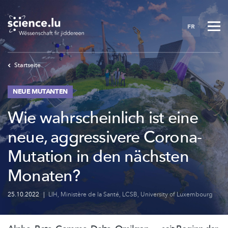
Skip
to
FR
main
content
Startseite
NEUE MUTANTEN
Wie wahrscheinlich ist eine
neue, aggressivere Corona-
Mutation in den nächsten
Monaten?
25.10.2022
|
LIH
,
Ministère de la Santé
,
LCSB
,
University of Luxembourg