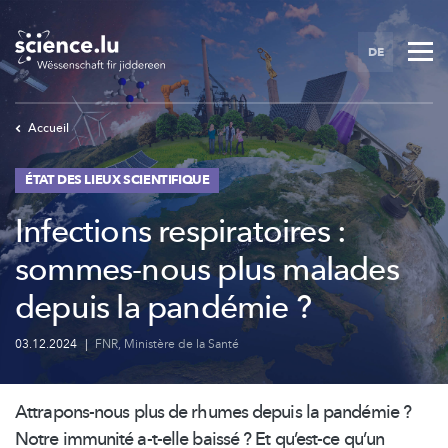
Skip
to
DE
main
content
Accueil
ÉTAT DES LIEUX SCIENTIFIQUE
Infections respiratoires :
sommes-nous plus malades
depuis la pandémie ?
03.12.2024
|
FNR
,
Ministère de la Santé
Attrapons-nous
plus de rhumes depuis la pandémie ?
Notre immunité a-t-elle baissé ? Et qu’est-ce qu’un