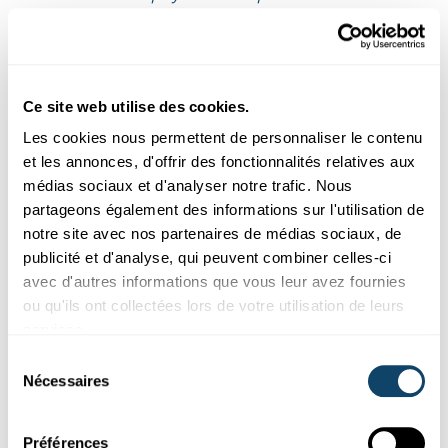
Joël Mossong, Épidémiologiste
Il n’est toutefois pas possible de faire une comparaison
Ce site web utilise des cookies.
directe entre les statistiques obtenues AVANT la
Les cookies nous permettent de personnaliser le contenu
pandémie et APRÈS la pandémie, pour différentes
et les annonces, d'offrir des fonctionnalités relatives aux
raisons, entre autres :
médias sociaux et d'analyser notre trafic. Nous
Les programmes de surveillance ont évolué depuis la
partageons également des informations sur l'utilisation de
pandémie
notre site avec nos partenaires de médias sociaux, de
Plus de tests ont été effectués à la suite de la
publicité et d'analyse, qui peuvent combiner celles-ci
pandémie
avec d'autres informations que vous leur avez fournies
ou qu'ils ont collectées lors de votre utilisation de leurs
services.
« Des systèmes Sentinelle ont été mis en place
Sélection
partout en Europe. Leur rôle est la surveillance
Nécessaires
du
syndromique (NDLR : la collecte et l’analyse de
consentement
données aux fins de détection des foyers de
Préférences