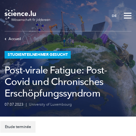
Skip
to
DE
main
content
Accueil
STUDIENTEILNEHMER GESUCHT
Post-virale Fatigue: Post-
Covid und Chronisches
Erschöpfungssyndrom
07.07.2023
|
University of Luxembourg
Etude terminée