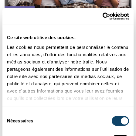
Découvrir
ÉTAT DES LIEUX SCIENTIFIQUE
Infections respiratoires : sommes-nous plus
Ce site web utilise des cookies.
malades depuis la pandémie ?
Les cookies nous permettent de personnaliser le contenu
Attrapons-nous
plus de rhumes depuis la pandémie ? Notre
et les annonces, d'offrir des fonctionnalités relatives aux
immunité a-t-elle baissé ? Et qu’est-ce qu’un rhume,
médias sociaux et d'analyser notre trafic. Nous
exactement...
partageons également des informations sur l'utilisation de
FNR
,
Ministère de la Santé
notre site avec nos partenaires de médias sociaux, de
publicité et d'analyse, qui peuvent combiner celles-ci
avec d'autres informations que vous leur avez fournies
ou qu'ils ont collectées lors de votre utilisation de leurs
services.
Sélection
Nécessaires
du
consentement