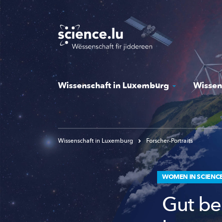
Skip
to
main
content
Wissenschaft in Luxemburg
Wissen
Wissenschaft in Luxemburg
Forscher-Portraits
WOMEN IN SCIENCE 
Gut be