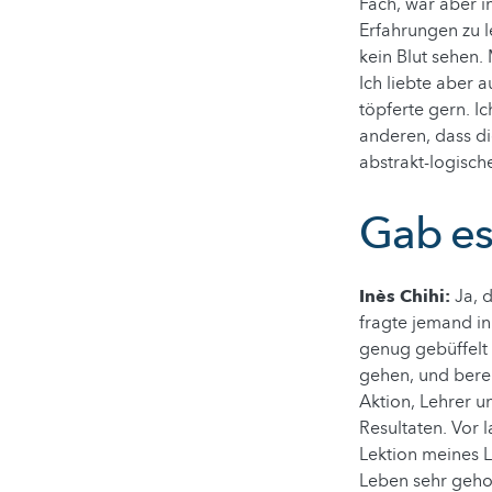
Fach, war aber 
Erfahrungen zu 
kein Blut sehen.
Ich liebte aber 
töpferte gern. I
anderen, dass di
abstrakt-logisc
Gab es
Inès Chihi:
Ja, 
fragte jemand in
genug gebüffelt 
gehen, und berei
Aktion, Lehrer u
Resultaten. Vor 
Lektion meines L
Leben sehr geho