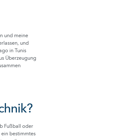
on und meine
erlassen, und
ago in Tunis
n aus Überzeugung
 zusammen
chnik?
ob Fußball oder
r ein bestimmtes