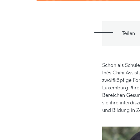
Teilen
Schon als Schüle
Inès Chihi Assis
zwölfköpfige Fo
Luxemburg.
hre
I
Bereichen Gesund
sie ihre interd
und Bildung in Z