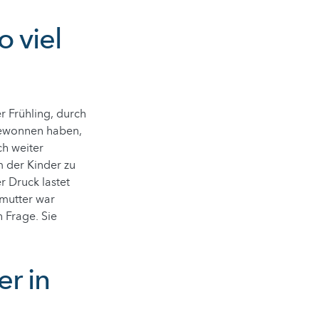
 viel
r Frühling, durch
 gewonnen haben,
ch weiter
m der Kinder zu
 Druck lastet
ßmutter war
 Frage. Sie
r in