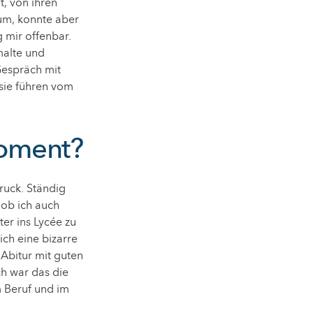
, von ihren
um, konnte aber
 mir offenbar.
malte und
Gespräch mit
 sie führen vom
Moment?
Druck. Ständig
 ob ich auch
ter ins Lycée zu
ich eine bizarre
 Abitur mit guten
ch war das die
m Beruf und im