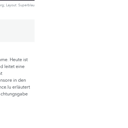
urg; Layout: Superblau
mme. Heute ist
d leitet eine
ät
ensore in den
nce.lu erläutert
bachtungsgabe