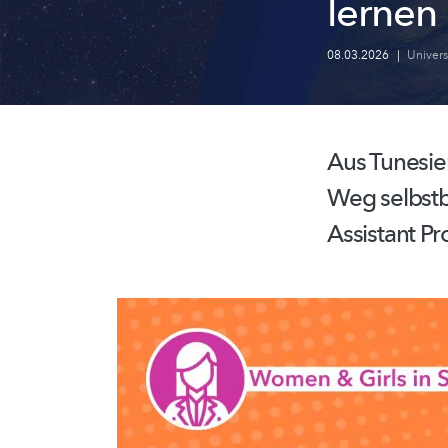
lernen
08.03.2026
|
Univer
Aus Tunesie
Weg
selbst
Assistant Pr