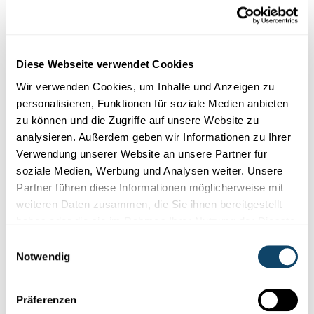
Mr Science
FLECKECHIMIE
Diese Webseite verwendet Cookies
Firwat gi munch Flecken just schwéier aus de
Kleeder eraus?
Wir verwenden Cookies, um Inhalte und Anzeigen zu
personalisieren, Funktionen für soziale Medien anbieten
Munch Flecke verschwannen einfach an der
Wäschmaschinn.
zu können und die Zugriffe auf unsere Website zu
Anerer si vill méi haartnäckeg an nees anerer ginn iwwerhaapt
ne...
analysieren. Außerdem geben wir Informationen zu Ihrer
Verwendung unserer Website an unsere Partner für
FNR
soziale Medien, Werbung und Analysen weiter. Unsere
Partner führen diese Informationen möglicherweise mit
weiteren Daten zusammen, die Sie ihnen bereitgestellt
haben oder die sie im Rahmen Ihrer Nutzung der Dienste
gesammelt haben.
Einwilligungsauswahl
Notwendig
Präferenzen