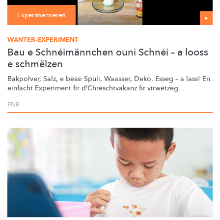
Experimentieren
WANTER-EXPERIMENT
Bau e Schnéimännchen ouni Schnéi – a looss
e schmëlzen
Bakpolver, Salz, e bëssi Spüli, Waasser, Deko, Esseg – a lass! En
einfacht Experiment fir
d’Chrëschtvakanz
fir virwëtzeg...
FNR