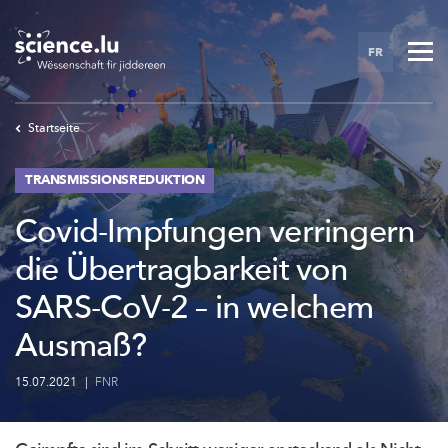
Skip
to
FR
main
content
Startseite
TRANSMISSIONSREDUKTION
Covid-Impfungen verringern
die Übertragbarkeit von
SARS-CoV-2 – in welchem
Ausmaß?
15.07.2021
|
FNR