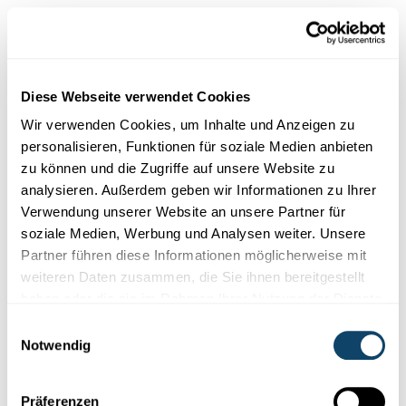
Dies schützt erstens vor einer schweren Covid-19
Erkrankung.
Zweitens steigt die Wahrscheinlichkeit, dass sich eine
Diese Webseite verwendet Cookies
geimpfte Person gar nicht erst mit dem Virus infiziert
und damit auch niemanden anderen infizieren kann.
Wir verwenden Cookies, um Inhalte und Anzeigen zu
personalisieren, Funktionen für soziale Medien anbieten
Und drittens erhöht sich auch die Wahrscheinlichkeit
zu können und die Zugriffe auf unsere Website zu
eines asymptomatischen oder milden Verlaufs, bei
analysieren. Außerdem geben wir Informationen zu Ihrer
welchem nach aktuellem Kenntnisstand die Viruslast
Verwendung unserer Website an unsere Partner für
(Ansteckungsfähigkeit) verringert ist.
soziale Medien, Werbung und Analysen weiter. Unsere
Das heißt, im Falle einer Impfung sinkt die Emission
Partner führen diese Informationen möglicherweise mit
infektiöser Viruspartikel und damit sinkt auch die
weiteren Daten zusammen, die Sie ihnen bereitgestellt
Wahrscheinlichkeit für eine Transmission.
haben oder die sie im Rahmen Ihrer Nutzung der Dienste
gesammelt haben.
Einwilligungsauswahl
Notwendig
Präferenzen