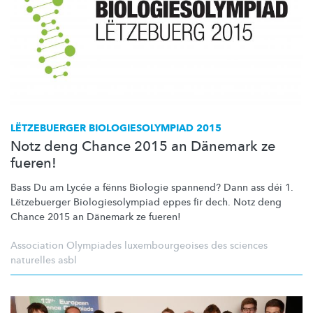
LËTZEBUERGER
BIOLOGIESOLYMPIAD
2015
Notz deng Chance 2015 an Dänemark ze
fueren!
Bass Du am Lycée a fënns Biologie spannend? Dann ass déi 1.
Lëtzebuerger
Biologiesolympiad
eppes fir dech. Notz deng
Chance 2015 an Dänemark ze fueren!
Association Olympiades luxembourgeoises des sciences
naturelles asbl