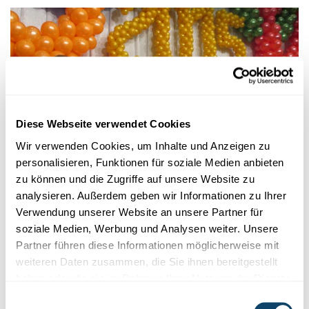
Diese Webseite verwendet Cookies
Wir verwenden Cookies, um Inhalte und Anzeigen zu
personalisieren, Funktionen für soziale Medien anbieten
zu können und die Zugriffe auf unsere Website zu
EUROPEAN GIRLS’ MATHEMATICAL OLYMPIAD
analysieren. Außerdem geben wir Informationen zu Ihrer
Médaille de bronze pour le Luxembourg
Verwendung unserer Website an unsere Partner für
soziale Medien, Werbung und Analysen weiter. Unsere
Une élève du Lycée Robert Schuman a gagné une médaille de
Partner führen diese Informationen möglicherweise mit
bronze à l’Olympiade européenne de
mathématiques
pour les
weiteren Daten zusammen, die Sie ihnen bereitgestellt
filles 2015.
haben oder die sie im Rahmen Ihrer Nutzung der Dienste
Tara Trauthwein
,
Lycée Robert Schuman
gesammelt haben.
Einwilligungsauswahl