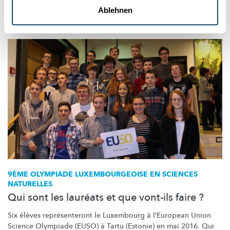
Association Olympiades luxembourgeoises des sciences
Ablehnen
naturelles asbl
9ÈME OLYMPIADE
LUXEMBOURGEOISE
EN SCIENCES
NATURELLES
Qui sont les lauréats et que vont-ils faire ?
Six élèves
représenteront
le Luxembourg à l’European Union
Science Olympiade (EUSO) à Tartu (Estonie) en mai 2016. Qui