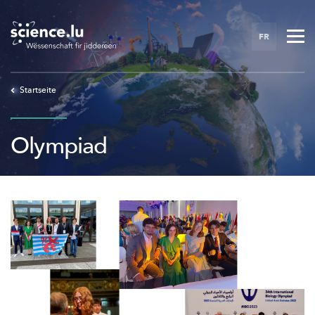
Skip
to
FR
main
content
Startseite
Olympiad