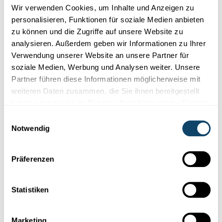
FNR
Wir verwenden Cookies, um Inhalte und Anzeigen zu
personalisieren, Funktionen für soziale Medien anbieten
zu können und die Zugriffe auf unsere Website zu
analysieren. Außerdem geben wir Informationen zu Ihrer
Verwendung unserer Website an unsere Partner für
soziale Medien, Werbung und Analysen weiter. Unsere
Partner führen diese Informationen möglicherweise mit
weiteren Daten zusammen, die Sie ihnen bereitgestellt
haben oder die sie im Rahmen Ihrer Nutzung der Dienste
gesammelt haben.
Einwilligungsauswahl
Notwendig
Präferenzen
OPTIMIERUNG DER SOLARZELLEN
Forscher entwickeln einen schnelleren,
besseren und billigeren Prozess
Statistiken
In
Zusammenarbeit
mit Forschern in den USA untersuchen
Forscher an der Uni Luxemburg, wie die
Energieproduktion
von
Marketing