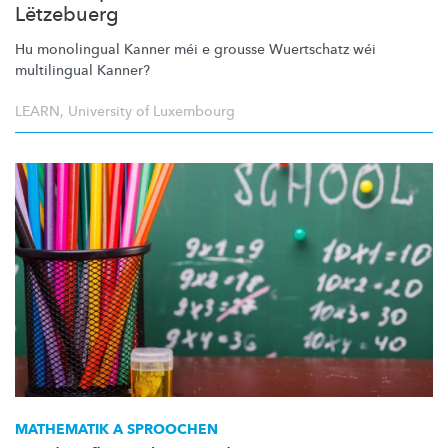
Lëtzebuerg
Hu monolingual Kanner méi e grousse Wuertschatz wéi
multilingual Kanner?
LEARN
,
University of Luxembourg
MATHEMATIK A SPROOCHEN