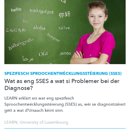
SPEZIFESCH
SPROOCHENTWÉCKLUNGSSTÉIERUNG
(SSES)
Wat as eng SSES a wat si Problemer bei der
Diagnose?
LEARN erklärt eis wat eng spezifesch
Sproochentwécklungsstéierung
(SSES) as, wéi se
diagnostizéiert
gëtt a wat d’Ursaach kéint sinn.
LEARN
,
University of Luxembourg