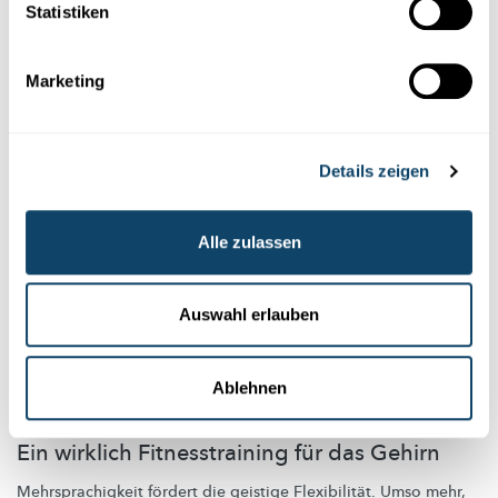
„ankommen“
will? Laut Julia de Bres von der Uni Luxemburg
Statistiken
hängt dies vom Einzelfall ab.
University of Luxembourg
Marketing
Details zeigen
Alle zulassen
Auswahl erlauben
Ablehnen
MEHRSPRACHIGKEIT
Ein wirklich Fitnesstraining für das Gehirn
Mehrsprachigkeit
fördert die geistige
Flexibilität.
Umso mehr,