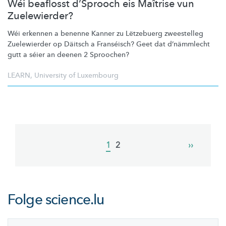
Wéi beaflosst d’Sprooch eis Maîtrise vun
Zuelewierder?
Wéi erkennen a benenne Kanner zu Lëtzebuerg zweestelleg
Zuelewierder op Däitsch a Franséisch? Geet dat
d’nämmlecht
gutt a séier an deenen 2 Sproochen?
LEARN
,
University of Luxembourg
Pagination
Current
1
Page
2
Next
››
page
page
Folge
science.lu