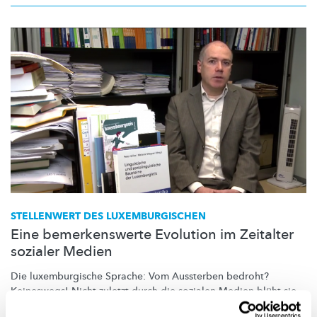
STELLENWERT DES
LUXEMBURGISCHEN
Eine bemerkenswerte Evolution im Zeitalter
sozialer Medien
Die
luxemburgische
Sprache: Vom Aussterben bedroht?
Keineswegs! Nicht zuletzt durch die sozialen Medien blüht sie
geradezu auf, so Peter Gilles,
Luxemburgistik-Professor.