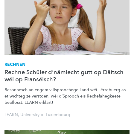
RECHNEN
Rechne Schüler d’nämlecht gutt op Däitsch
wéi op Franséisch?
Besonnesch an engem
villsproochege
Land wéi Lëtzebuerg as
et wichteg ze verstoen, wéi d’Sprooch eis
Rechefähegkeete
beaflosst. LEARN erklärt!
LEARN
,
University of Luxembourg