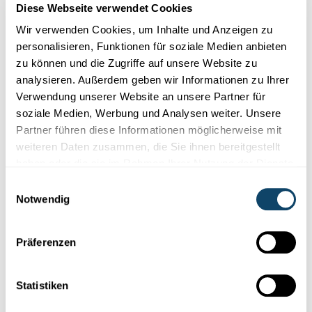
Diese Webseite verwendet Cookies
Wir verwenden Cookies, um Inhalte und Anzeigen zu
personalisieren, Funktionen für soziale Medien anbieten
zu können und die Zugriffe auf unsere Website zu
analysieren. Außerdem geben wir Informationen zu Ihrer
Verwendung unserer Website an unsere Partner für
soziale Medien, Werbung und Analysen weiter. Unsere
Forschung in Luxemburg
Partner führen diese Informationen möglicherweise mit
weiteren Daten zusammen, die Sie ihnen bereitgestellt
SPEZIFESCH SPROOCHENTWÉCKLUNGSSTÉIERUNG (SSES)
haben oder die sie im Rahmen Ihrer Nutzung der Dienste
Wat as eng SSES a wat si Problemer bei der
gesammelt haben.
Diagnose?
Einwilligungsauswahl
Notwendig
LEARN erklärt eis wat eng spezifesch
Sproochentwécklungsstéierung
(SSES) as, wéi se
diagnostizéiert
gëtt a wat d’Ursaac...
Präferenzen
LEARN
,
University of Luxembourg
Statistiken