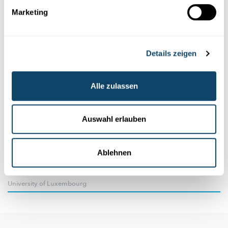
Marketing
Details zeigen
Alle zulassen
Forschung in Luxemburg
DEUTSCH IN LUXEMBURG SCHULEN
Auswahl erlauben
Erst-, Zweit- oder doch Fremdsprache?
Bereits bei der
Alphabetisierung
werden
luxemburgische
Ablehnen
Schüler mit Deutsch konfrontiert. Erstsprache ist es deshalb
abe...
University of Luxembourg