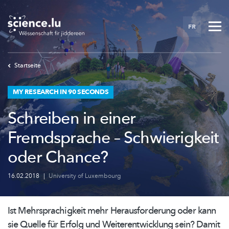
Skip
to
FR
main
content
Startseite
MY RESEARCH IN 90 SECONDS
Schreiben in einer
Fremdsprache – Schwierigkeit
oder Chance?
16.02.2018
|
University of Luxembourg
Ist
Mehrsprachigkeit
mehr
Herausforderung
oder kann
sie Quelle für Erfolg und
Weiterentwicklung
sein? Damit