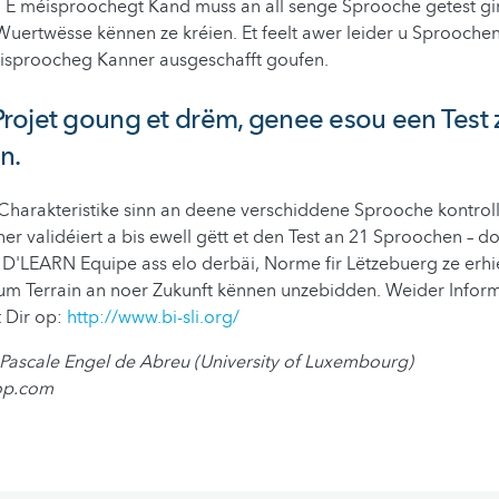
 E méisproochegt Kand muss an all senge Sprooche getest gi
ertwësse kënnen ze kréien. Et feelt awer leider u Sproochent
éisproocheg Kanner ausgeschafft goufen.
rojet goung et drëm, genee esou een Test 
n.
 Charakteristike sinn an deene verschiddene Sprooche kontrollé
er validéiert a bis ewell gëtt et den Test an 21 Sproochen – d
 D'LEARN Equipe ass elo derbäi, Norme fir Lëtzebuerg ze erh
 um Terrain an noer Zukunft kënnen unzebidden. Weider Infor
t Dir op:
http://www.bi-sli.org/
 Pascale Engel de Abreu (University of Luxembourg)
op.com