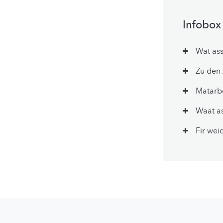
Infobox
Wat as
Zu den
Matarb
Waat a
Fir wei