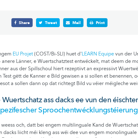
Share
Tweet
Mail
Print
engem
EU Projet
(COST/Bi-SLI) huet d'
LEARN Equipe
vun der U
anere Länner, e Wuertschatztest entwéckelt, mat deem de m
ner aus der Spillschoul hiert rezeptiivt an expressiivt Wuertwe
m Test gëtt de Kanner e Bild gewisen a si sollen et benennen, 
esot a sollen dann op dat richtegt Bild vu véier méigleche wei
rte Wuertschatz ass dacks ee vun den éischte
spezifescher Sproochentwécklungstéierung
weess och, datt bei engem multilinguale Kand de Wuertschat
 dacks liicht méi kleng ass wéi dee vun engem monolinguale