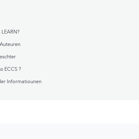
s LEARN?
 Auteuren
eschter
ss ECCS ?
der Informatiounen