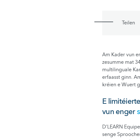
Teilen
Am Kader vun 
zesumme mat 34 
multilinguale Kan
erfaasst ginn. A
kréien e Wuert g
E limitéie
vun enger
D'LEARN Equipe 
senge Sproochen