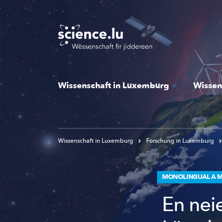
Skip
to
main
content
Wissenschaft in Luxemburg
Wissen
Wissenschaft in Luxemburg
Forschung in Luxemburg
MONOLINGUAL A M
En nei