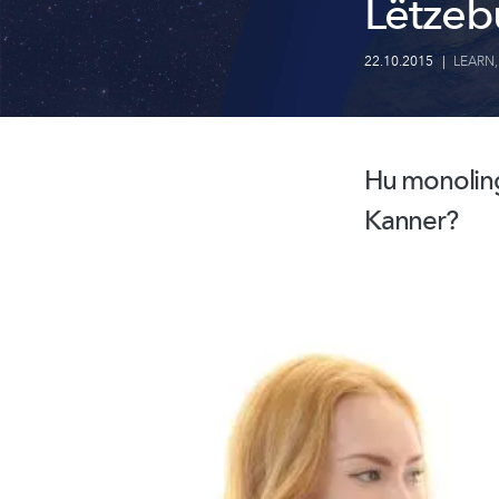
Lëtzeb
22.10.2015
|
LEARN
Hu monoling
Kanner?