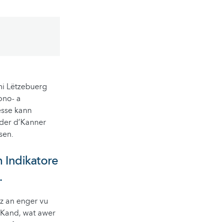
ni Lëtzebuerg
ono- a
̈sse kann
oder d’Kanner
sen.
n Indikatore
.
z an enger vu
 Kand, wat awer