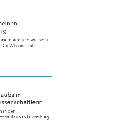
meinen
urg
Luxemburg und wie sieht
 Die Wissenschaft...
laubs in
ssenschaftlerin
 in der
lternurlaub in Luxemburg