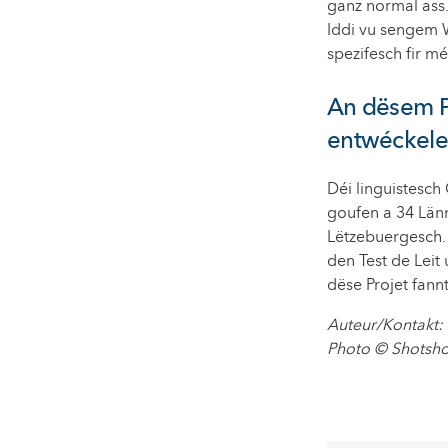
ganz normal ass.
Iddi vu sengem Wu
spezifesch fir m
An dësem P
entwéckele
Déi linguistesch
goufen a 34 Länn
Lëtzebuergesch.
den Test de Leit
dëse Projet fann
Auteur/Kontakt:
Photo © Shotsh