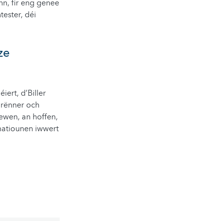
nn, fir eng genee
ester, déi
ze
iert, d’Biller
orënner och
iewen, an hoffen,
matiounen iwwert