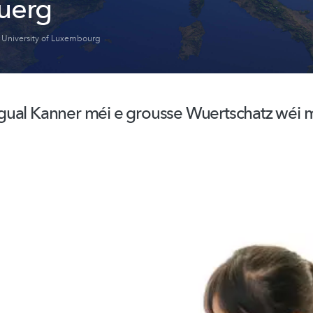
uerg
,
University of Luxembourg
ual Kanner méi e grousse Wuertschatz wéi mu