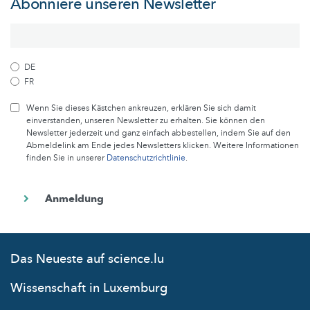
Abonniere unseren Newsletter
DE
FR
Wenn Sie dieses Kästchen ankreuzen, erklären Sie sich damit
einverstanden, unseren Newsletter zu erhalten. Sie können den
Newsletter jederzeit und ganz einfach abbestellen, indem Sie auf den
Abmeldelink am Ende jedes Newsletters klicken. Weitere Informationen
finden Sie in unserer
Datenschutzrichtlinie
.
Das Neueste auf science.lu
Wissenschaft in Luxemburg