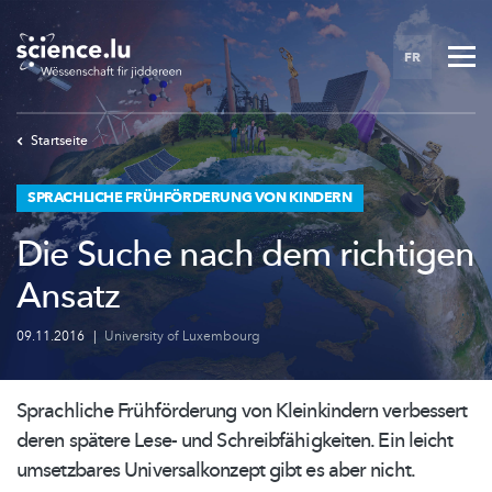
Skip
to
FR
main
content
Startseite
SPRACHLICHE FRÜHFÖRDERUNG VON KINDERN
Die Suche nach dem richtigen
Ansatz
09.11.2016
|
University of Luxembourg
Sprachliche
Frühförderung
von Kleinkindern verbessert
deren spätere Lese- und
Schreibfähigkeiten.
Ein leicht
umsetzbares
Universalkonzept
gibt es aber nicht.