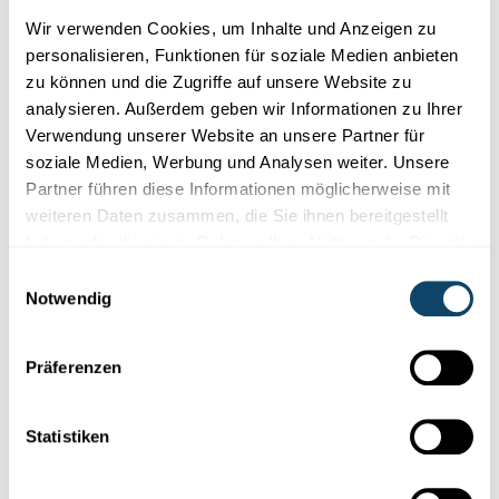
Wir verwenden Cookies, um Inhalte und Anzeigen zu
personalisieren, Funktionen für soziale Medien anbieten
zu können und die Zugriffe auf unsere Website zu
analysieren. Außerdem geben wir Informationen zu Ihrer
Verwendung unserer Website an unsere Partner für
Wissenschaft in der Gesellschaft
soziale Medien, Werbung und Analysen weiter. Unsere
Partner führen diese Informationen möglicherweise mit
REPRÄSENTATIVE FNR-UMFRAGE
weiteren Daten zusammen, die Sie ihnen bereitgestellt
Vertrauen der Bevölkerung in die
haben oder die sie im Rahmen Ihrer Nutzung der Dienste
Wissenschaft weiter gestiegen
gesammelt haben.
Einwilligungsauswahl
Wie bewerten die Luxemburger die Rolle der Wissenschaft in
Notwendig
der
Covid-Pandemie?
Wie hoch ist das Interesse an der
Wissens...
Präferenzen
FNR
Statistiken