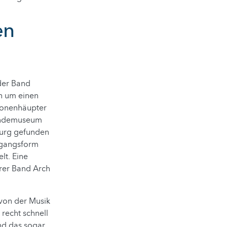
en
 der Band
ch um einen
gonenhäupter
kundemuseum
burg gefunden
ergangsform
t. Eine
hrer Band Arch
 von der Musik
recht schnell
nd das sogar