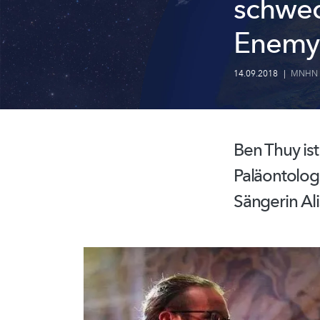
schwed
Enemy
14.09.2018
|
MNHN
Ben Thuy is
Paläontolog
Sängerin Al