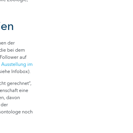
lien
hen der
 die bei dem
Follower auf
n
Ausstellung im
iehe Infobox).
cht gerechnet“,
senschaft eine
hen, davon
 der
läontologe noch