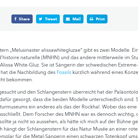
Share
Tweet
Mail
Print
rn „Melusinaster alissawhitegluzae“ gibt es zwei Modelle. Ein
’histoire naturelle (MNHN) und das andere mittlerweile im St
lissa White-Gluz. Sie ist Sängerin der schwedischen Extreme
hat die Nachbildung des
Fossils
kürzlich während eines Konzer
icht bekommen.
sucht und den Schlangenstern überreicht hat der Paläontol
dafür gesorgt, dass die beiden Modelle unterschiedlich sind. Sc
turmuseums ein anderes als das der Rockhal. Wobei das eine
ausschließt. Dem Forscher des MNHN war es dennoch wichtig, d
 sollte ja nicht so aussehen, als hätte ich mich auf der Bühne gei
ch hängt der Schlangenstern für das Natur Musée an einer rote
mplar für die Metal-Sängerin einen schwarzen Totenkopf umsc