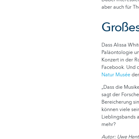
aber auch für T
Großes
Dass Alissa Whi
Paläontologie un
Konzert in der 
Facebook. Und da
Natur Musée
dem
„Dass die Musike
sagt der Forsche
Bereicherung sin
können viele sei
Lieblingsbands a
mehr?
Autor: Uwe Hent