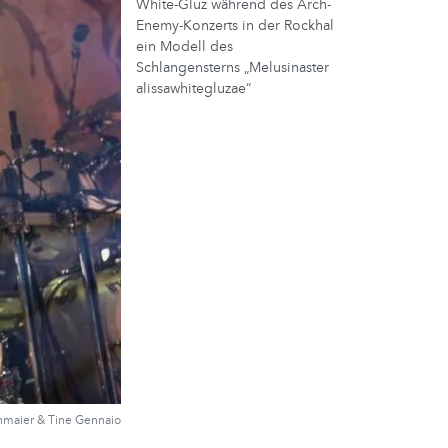
White-Gluz während des Arch-
Enemy-Konzerts in der Rockhal
ein Modell des
Schlangensterns „Melusinaster
alissawhitegluzae“
nmaier & Tine Gennaio