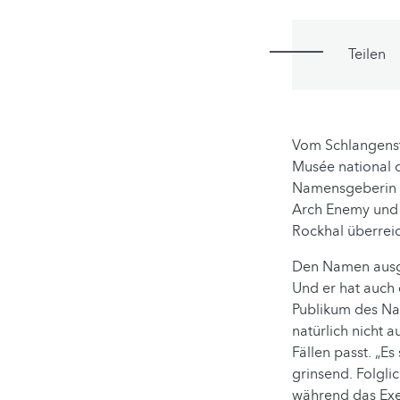
Teilen
Vom Schlangenste
Musée national d
Namensgeberin A
Arch Enemy und 
Rockhal überre
Den Namen ausge
Und er hat auch 
Publikum des Na
natürlich nicht 
Fällen passt. „Es
grinsend. Folgli
während das Exe