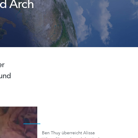
d Arch
er
 und
Ben Thuy überreicht Alissa