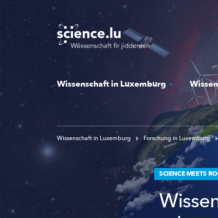
Skip
to
main
content
Wissenschaft in Luxemburg
Wissen
Wissenschaft in Luxemburg
Forschung in Luxemburg
SCIENCE MEETS RO
Wissens