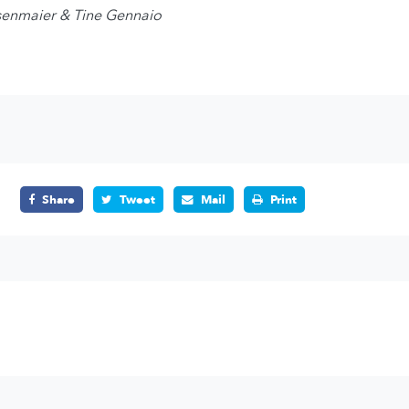
senmaier & Tine Gennaio
Share
Tweet
Mail
Print