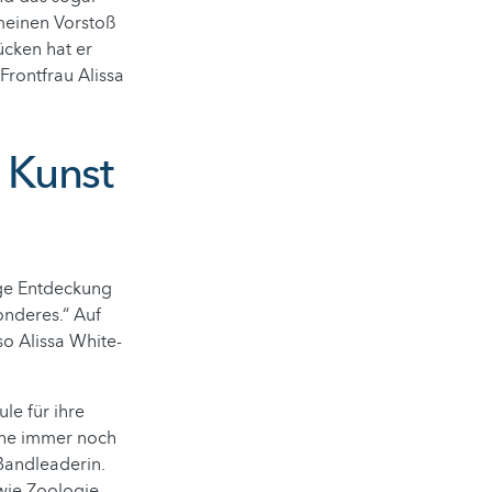
 meinen Vorstoß
ücken hat er
Frontfrau Alissa
 Kunst
tige Entdeckung
onderes.“ Auf
so Alissa White-
le für ihre
rne immer noch
Bandleaderin.
wie Zoologie,