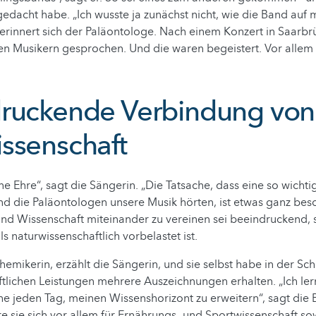
 gedacht habe. „Ich wusste ja zunächst nicht, wie die Band auf
 erinnert sich der Paläontologe. Nach einem Konzert in Saarbr
den Musikern gesprochen. Und die waren begeistert. Vor allem 
ruckende Verbindung von
ssenschaft
eine Ehre“, sagt die Sängerin. „Die Tatsache, dass eine so wich
nd die Paläontologen unsere Musik hörten, ist etwas ganz bes
und Wissenschaft miteinander zu vereinen sei beeindruckend, 
ls naturwissenschaftlich vorbelastet ist.
hemikerin, erzählt die Sängerin, und sie selbst habe in der Schu
ftlichen Leistungen mehrere Auszeichnungen erhalten. „Ich le
e jeden Tag, meinen Wissenshorizont zu erweitern“, sagt die 
re sie sich vor allem für Ernährungs- und Sportwissenschaft so