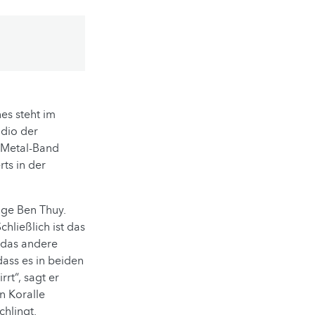
es steht im
udio der
-Metal-Band
ts in der
oge Ben Thuy.
hließlich ist das
 das andere
ass es in beiden
rrt“, sagt er
n Koralle
hlingt.