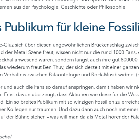
hemen aus der Psychologie, Geschichte oder Philosophie.
 Publikum für kleine Fossi
te-Gluz sich über diesen ungewöhnlichen Brückenschlag zwisc
d der Metal-Szene freut, wissen nicht nur die rund 1000 Fans,
Rockhal anwesend waren, sondern längst auch ihre gut 800000 
s wiederum freut Ben Thuy, der sich derzeit mit einer ganze
 Verhältnis zwischen Paläontologie und Rock-Musik widmet (s
r und auch die Fans so darauf anspringen, damit haben wir ni
r. Er ist davon überzeugt, dass Aktionen wie diese für die Wis
d. Ein so breites Publikum mit so winzigen Fossilien zu erreic
ner Kollegen nur träumen. Und dazu dann auch noch mit einer
uf der Bühne stehen – was will man da als Metal hörender Pa
schel