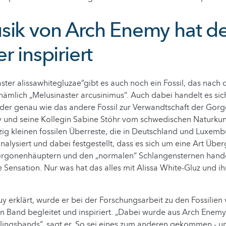
sik von Arch Enemy hat d
r inspiriert
ter alissawhitegluzae“gibt es auch noch ein Fossil, das nach
ämlich „Melusinaster arcusinimus“. Auch dabei handelt es si
 der genau wie das andere Fossil zur Verwandtschaft der Gor
y und seine Kollegin Sabine Stöhr vom schwedischen Natur
zig kleinen fossilen Überreste, die in Deutschland und Luxem
alysiert und dabei festgestellt, dass es sich um eine Art Üb
rgonenhäuptern und den „normalen“ Schlangensternen handel
e Sensation. Nur was hat das alles mit Alissa White-Gluz und i
y erklärt, wurde er bei der Forschungsarbeit zu den Fossilien
 Band begleitet und inspiriert. „Dabei wurde aus Arch Enemy 
blingsbands“, sagt er. So sei eines zum anderen gekommen - u