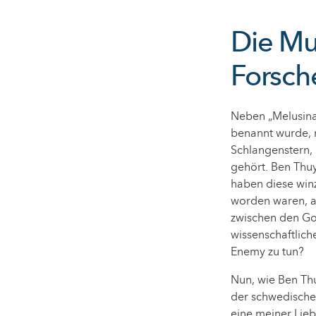
Die Mu
Forsche
Neben „Melusinas
benannt wurde, n
Schlangenstern,
gehört. Ben Thu
haben diese win
worden waren, an
zwischen den Go
wissenschaftlich
Enemy zu tun?
Nun, wie Ben Thu
der schwedischen
eine meiner Lie