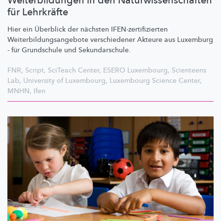
Weiterbildungen in den Naturwissenschaften
für Lehrkräfte
Hier ein Überblick der nächsten
IFEN-zertifizierten
Weiterbildungsangebote
verschiedener Akteure aus Luxemburg
- für Grundschule und
Sekundarschule.
FNR
,
Script
,
SciTeach Center
,
ESERO Luxembourg
,
Scienteens
Lab
,
University of Luxembourg
,
Luxembourg Science Center
,
MNHN
,
Ifen