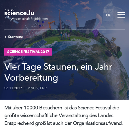
Skip
to
FR
main
content
Startseite
SCIENCE FESTIVAL 2017
Vier Tage Staunen, ein Jahr
Vorbereitung
06.11.2017
|
MNHN
,
FNR
Mit über 10000 Besuchern ist das Science Festival die
größte
wissenschaftliche
Veranstaltung des Landes.
Entsprechend groß ist auch der
Organisationsaufwand.