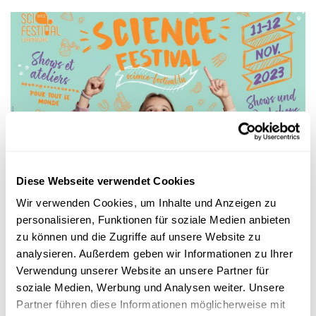
Wissenschaft in der Gesellschaft
Diese Webseite verwendet Cookies
11. UND 12. NOVEMBER 2023
Wir verwenden Cookies, um Inhalte und Anzeigen zu
Science Festival: Ein Wochenende zum
personalisieren, Funktionen für soziale Medien anbieten
Experimentieren und Staunen
zu können und die Zugriffe auf unsere Website zu
Ein Erlebnis für die ganze Familie: Das größte Fest der
analysieren. Außerdem geben wir Informationen zu Ihrer
Wissenschaften
in Luxemburg findet vom 9. bis 12. November
Verwendung unserer Website an unsere Partner für
in Lu...
soziale Medien, Werbung und Analysen weiter. Unsere
MNHN
,
FNR
Partner führen diese Informationen möglicherweise mit