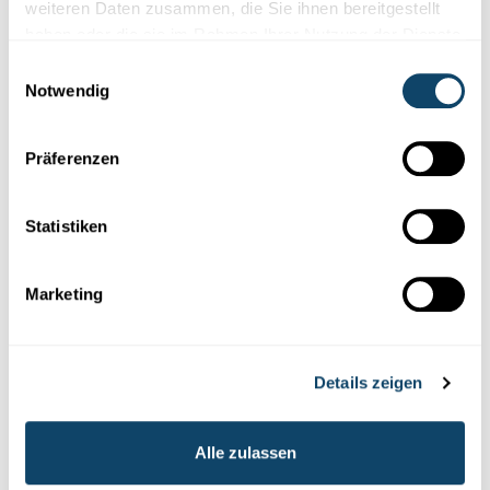
weiteren Daten zusammen, die Sie ihnen bereitgestellt
haben oder die sie im Rahmen Ihrer Nutzung der Dienste
gesammelt haben.
Einwilligungsauswahl
Notwendig
Präferenzen
Statistiken
Events
Marketing
SCIENCE-FESTIVAL-WORKSHOP
Hohe Dichte bei Metall und Aha-Erlebnissen
Vom 11. bis 14. November steigt das Science Festival in
Details zeigen
Luxemburg-Grund.
Mit dabei ist auch Physiklehrer Pierre Kuffer,
...
Alle zulassen
FNR