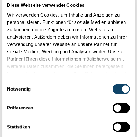
Diese Webseite verwendet Cookies
Wir verwenden Cookies, um Inhalte und Anzeigen zu
personalisieren, Funktionen für soziale Medien anbieten
zu können und die Zugriffe auf unsere Website zu
analysieren. Außerdem geben wir Informationen zu Ihrer
Verwendung unserer Website an unsere Partner für
soziale Medien, Werbung und Analysen weiter. Unsere
Partner führen diese Informationen möglicherweise mit
Mr Science
weiteren Daten zusammen, die Sie ihnen bereitgestellt
haben oder die sie im Rahmen Ihrer Nutzung der Dienste
GENETIK
gesammelt haben.
Einwilligungsauswahl
Kënnen DNA-Tester eis soen, wou mir
Notwendig
hierkommen?
Kann ee mat engem DNA-Test erausfannen, wou seng Vireltere
Präferenzen
gewunnt hunn?
FNR
Statistiken