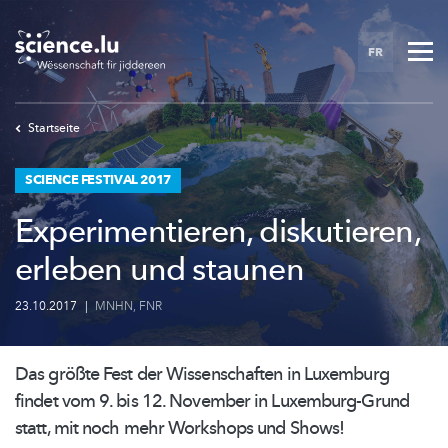
Skip
to
FR
main
content
Startseite
SCIENCE FESTIVAL 2017
Experimentieren, diskutieren,
erleben und staunen
23.10.2017
|
MNHN
,
FNR
Das größte Fest der
Wissenschaften
in Luxemburg
findet vom 9. bis 12. November in
Luxemburg-Grund
statt, mit noch mehr Workshops und Shows!