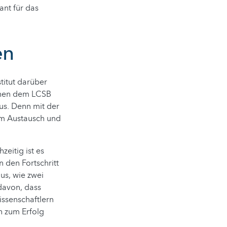
ant für das
en
itut darüber
schen dem LCSB
aus. Denn mit der
em Austausch und
eitig ist es
 den Fortschritt
aus, wie zwei
 davon, dass
issenschaftlern
n zum Erfolg