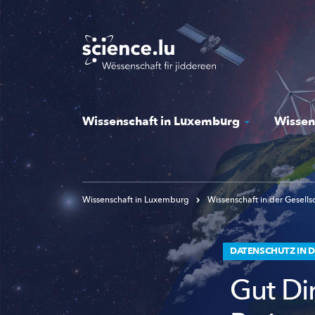
Skip
to
main
content
Wissenschaft in Luxemburg
Wissen
Wissenschaft in Luxemburg
Wissenschaft in der Gesells
DATENSCHUTZ IN D
Gut Di