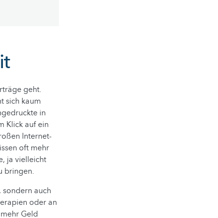
it
rträge geht.
t sich kaum
ngedruckte in
 Klick auf ein
roßen Internet-
issen oft mehr
 ja vielleicht
u bringen.
, sondern auch
herapien oder an
h mehr Geld