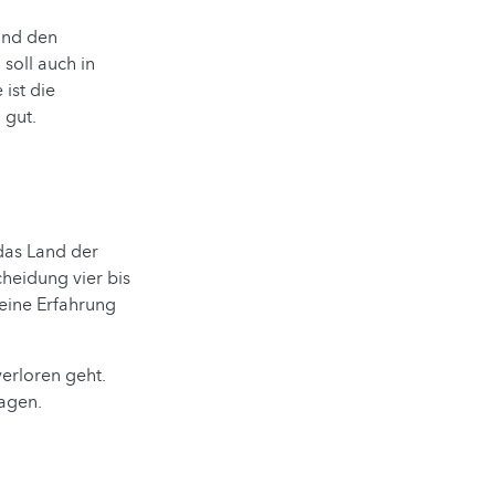
und den
soll auch in
ist die
 gut.
 das Land der
heidung vier bis
Meine Erfahrung
verloren geht.
sagen.