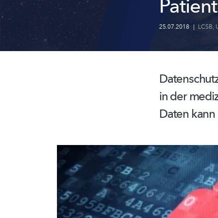
Patien
25.07.2018
|
LCSB
,
Datenschutz 
in der medi
Daten kann d