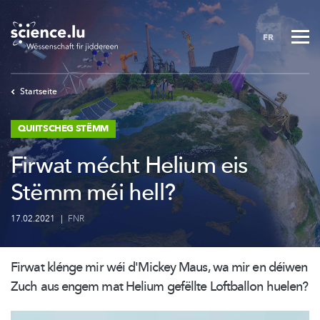
Skip
to
FR
main
content
Startseite
QUIITSCHEG STËMM
Firwat mécht Helium eis
Stëmm méi hell?
17.02.2021
|
FNR
Firwat klénge mir wéi d'Mickey Maus, wa mir en déiwen
Zuch aus engem mat Helium gefëllte Loftballon huelen?