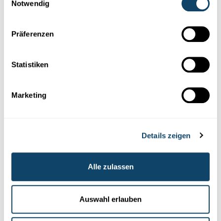
Notwendig
Mr Science
Präferenzen
DUERCHZOCH
Wéi vill frësch Loft ass richteg?
Statistiken
FNR
Marketing
Details zeigen
Alle zulassen
Experimentieren
Auswahl erlauben