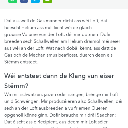
Dat ass well de Gas manner dicht ass wéi Loft, dat
heescht Helium ass méi liicht wéi ee gläich
grousse Volume vun der Loft, déi mir ootmen. Dofir
breeden sech Schallwellen am Helium dräimol méi séier
aus wéi an der Loft. Wat nach dobäi kënnt, ass datt de
Gas och de Mechanismus beaflosst, duerch deen eis
Stëmm entsteet.
Wéi entsteet dann de Klang vun eiser
Stëmm?
Wa mir schwätzen, jäizen oder sangen, brénge mir Loft
un d'Schwéngen. Mir produzéieren also Schallwellen, déi
sech an der Loft ausbreeden a vu friemen Oueren
opgeholl kënne ginn. Dofir brauche mir dräi Saachen:
Dat éischt ass e Recipient, aus deem mir Loft séier