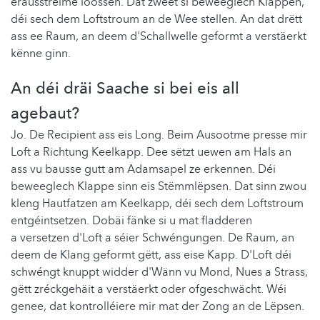
erausstréime loossen. Dat zweet si beweeglech Klappen,
déi sech dem Loftstroum an de Wee stellen. An dat drëtt
ass ee Raum, an deem d'Schallwelle geformt a verstäerkt
kënne ginn.
An déi dräi Saache si bei eis all
agebaut?
Jo. De Recipient ass eis Long. Beim Ausootme presse mir
Loft a Richtung Keelkapp. Dee sëtzt uewen am Hals an
ass vu bausse gutt am Adamsapel ze erkennen. Déi
beweeglech Klappe sinn eis Stëmmlëpsen. Dat sinn zwou
kleng Hautfatzen am Keelkapp, déi sech dem Loftstroum
entgéintsetzen. Dobäi fänke si u mat fladderen
a versetzen d'Loft a séier Schwéngungen. De Raum, an
deem de Klang geformt gëtt, ass eise Kapp. D'Loft déi
schwéngt knuppt widder d'Wänn vu Mond, Nues a Strass,
gëtt zréckgehäit a verstäerkt oder ofgeschwächt. Wéi
genee, dat kontrolléiere mir mat der Zong an de Lëpsen.