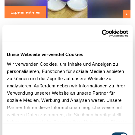
Experimentieren
LUFTDRUCK
Klebe Becher an einen Luftballon – aber ohne
Kleber!
Dieser Ballon-Teufel hat ein Grobvakuum zwischen seinen
Diese Webseite verwendet Cookies
beiden Ohren.
Wir verwenden Cookies, um Inhalte und Anzeigen zu
FNR
personalisieren, Funktionen für soziale Medien anbieten
zu können und die Zugriffe auf unsere Website zu
analysieren. Außerdem geben wir Informationen zu Ihrer
Verwendung unserer Website an unsere Partner für
soziale Medien, Werbung und Analysen weiter. Unsere
Partner führen diese Informationen möglicherweise mit
weiteren Daten zusammen, die Sie ihnen bereitgestellt
haben oder die sie im Rahmen Ihrer Nutzung der Dienste
gesammelt haben.
Einwilligungsauswahl