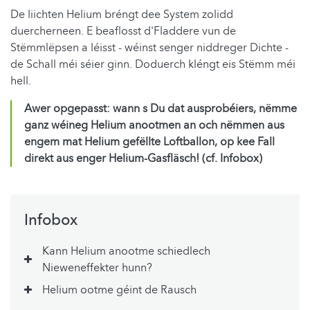
De liichten Helium bréngt dee System zolidd
duercherneen. E beaflosst d'Fladdere vun de
Stëmmlëpsen a léisst - wéinst senger niddreger Dichte -
de Schall méi séier ginn. Doduerch kléngt eis Stëmm méi
hell.
Awer opgepasst: wann s Du dat ausprobéiers, nëmme
ganz wéineg Helium anootmen an och nëmmen aus
engem mat Helium gefëllte Loftballon, op kee Fall
direkt aus enger Helium-Gasfläsch! (cf. Infobox)
Infobox
Kann Helium anootme schiedlech
Nieweneffekter hunn?
Helium ootme géint de Rausch