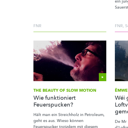
ein ju
Sauerst
FNR
FNR
,
S
THE BEAUTY OF SLOW MOTION
ËMWE
Wie funktioniert
Wéi 
Feuerspucken?
Loft
gem
Hält man ein Streichholz in Petroleum,
geht es aus. Wieso können
De Mr 
Feuerspucker trotzdem mit diesem
d'Loftq