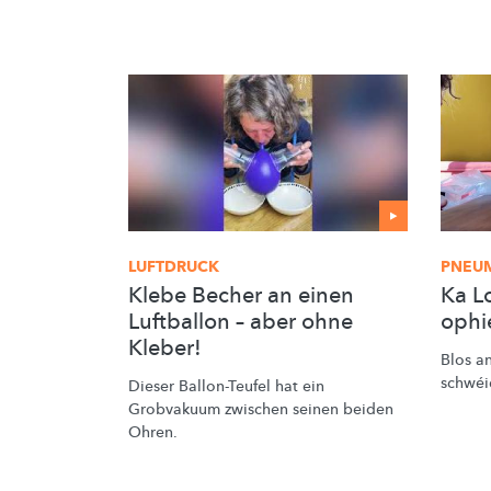
LUFTDRUCK
PNEU
Klebe Becher an einen
Ka L
Luftballon – aber ohne
ophi
Kleber!
Blos an
schwéie
Dieser Ballon-Teufel hat ein
Grobvakuum zwischen seinen beiden
Ohren.