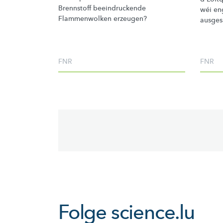
Brennstoff
beeindruckende
wéi en
Flammenwolken erzeugen?
ausgesa
FNR
FNR
Pagination
Folge
science.lu