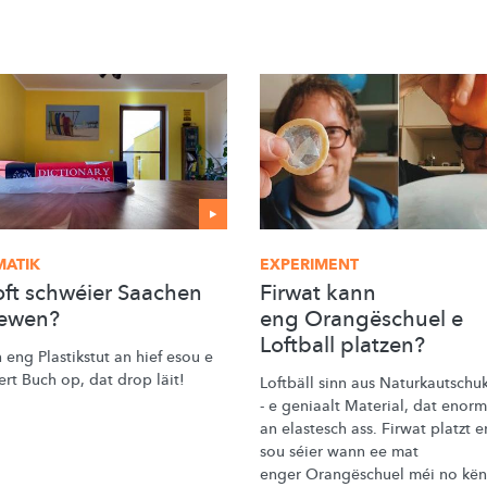
MATIK
EXPERIMENT
oft schwéier Saachen
Firwat kann
ewen?
eng Orangëschuel e
Loftball platzen?
 eng Plastikstut an hief esou e
rt Buch op, dat drop läit!
Loftbäll sinn
aus Naturkautschu
- e geniaalt Material,
dat enorm 
an elastesch ass. Firwat platzt 
sou séier wann ee mat
enger Orangëschuel méi
no kën