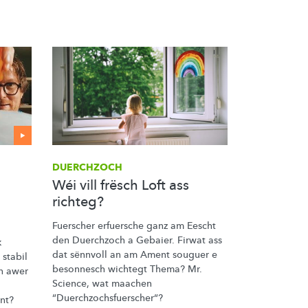
DUERCHZOCH
Wéi vill frësch Loft ass
richteg?
Fuerscher erfuersche ganz am Eescht
den Duerchzoch a Gebaier. Firwat ass
k
dat sënnvoll an am Ament souguer e
stabil
besonnesch wichtegt Thema? Mr.
en awer
Science, wat maachen
“Duerchzochsfuerscher“?
nt?