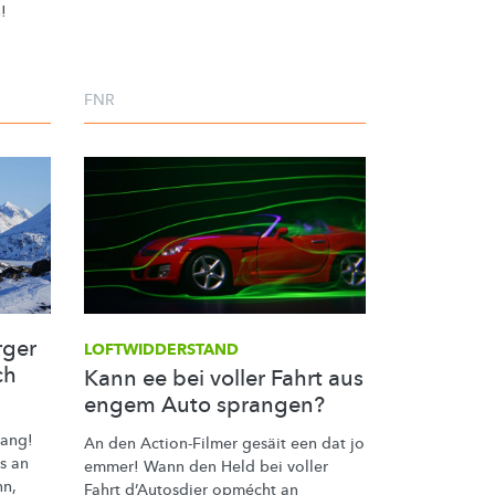
!
FNR
rger
LOFTWIDDERSTAND
ch
Kann ee bei voller Fahrt aus
engem Auto sprangen?
aang!
An den Action-Filmer gesäit een dat jo
s an
emmer! Wann den Held bei voller
nn,
Fahrt d’Autosdier opmécht an