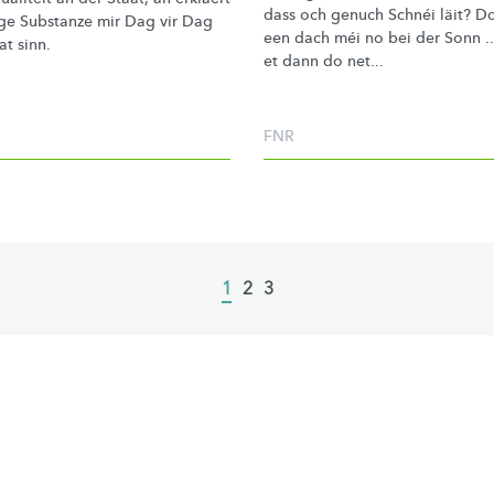
dass och genuch Schnéi läit? D
ge Substanze mir Dag vir Dag
een dach méi no bei der Sonn ..
t sinn.
et dann do net...
FNR
Current
1
Page
2
Page
3
page