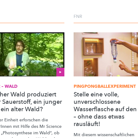
FNR
 – WALD
PINGPONGBALLEXPERIMENT
her Wald produziert
Stelle eine volle,
Sauerstoff, ein junger
unverschlossene
 ein alter Wald?
Wasserflasche auf den
– ohne dass etwas
er Einheit erforschen die
rausläuft!
rInnen mit Hilfe des Mr Science
s
„Photosynthese
im Wald“, ob
Mit diesem
wissenschaftlichen