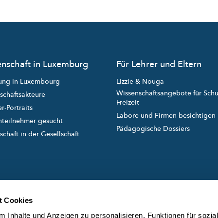
nschaft in Luxemburg
Für Lehrer und Eltern
ung in Luxembourg
Lizzie & Nouga
Wissenschaftsangebote für Sch
schaftsakteure
Freizeit
r-Portraits
Labore und Firmen besichtigen
nteilnehmer gesucht
Pädagogische Dossiers
chaft in der Gesellschaft
t Cookies
 Inhalte und Anzeigen zu personalisieren, Funktionen für sozia