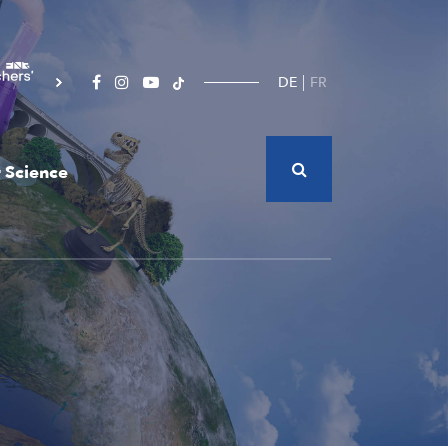
DE
FR
 Science