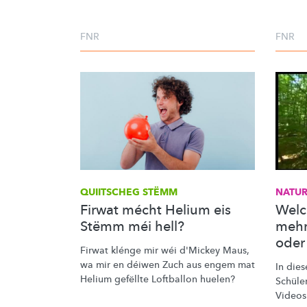
FNR
FNR
QUIITSCHEG STËMM
NATUR
Firwat mécht Helium eis
Welc
Stëmm méi hell?
mehr 
oder
Firwat klénge mir wéi d'Mickey Maus,
wa mir en déiwen Zuch aus engem mat
In dies
Helium gefëllte Loftballon huelen?
Schüle
Video