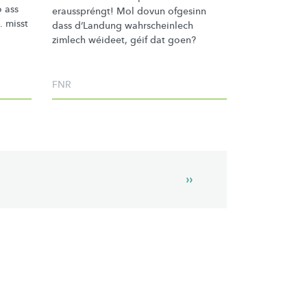
o ass
erausspréngt!
Mol dovun ofgesinn
. misst
dass d‘Landung
wahrscheinlech
zimlech wéideet, géif dat goen?
FNR
Next
››
page