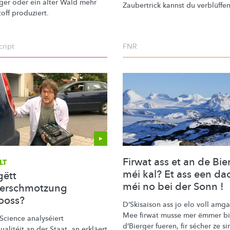
nger oder ein alter Wald mehr
Zaubertrick kannst du verblüffen
off produziert.
cript
FNR
Firwat ass et an de Bie
LT
méi kal? Et ass een da
gëtt
méi no bei der Sonn !
verschmotzung
ooss?
D’Skisaison ass jo elo voll amg
Mee firwat musse mer ëmmer bi
Science analyséiert
d’Bierger fueren, fir sécher ze si
ualitéit
an der Staat, an erkläert