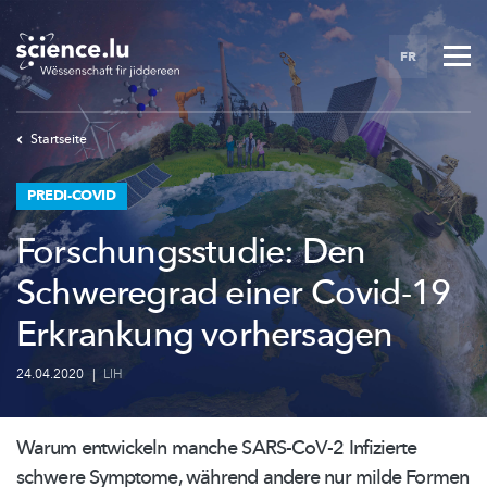
Skip
to
FR
main
content
Startseite
PREDI-COVID
Forschungsstudie: Den
Schweregrad einer Covid-19
Erkrankung vorhersagen
24.04.2020
|
LIH
Warum entwickeln manche SARS-CoV-2 Infizierte
schwere Symptome, während andere nur milde Formen