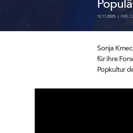
Populä
12.11.2025
|
FNR
,
C
Sonja Kmec
für ihre Fo
Popkultur d