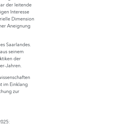
ar der leitende
igen Interesse
rielle Dimension
cher Aneignung
des Saarlandes.
h aus seinem
ktiken der
0er-Jahren.
wissenschaften
ht im Einklang
schung zur
2025: