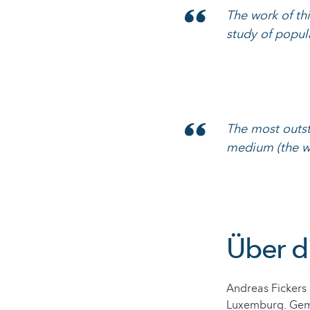
The work of th
study of popul
The most outst
medium (the w
Über di
Andreas Fickers 
Luxemburg. Geme