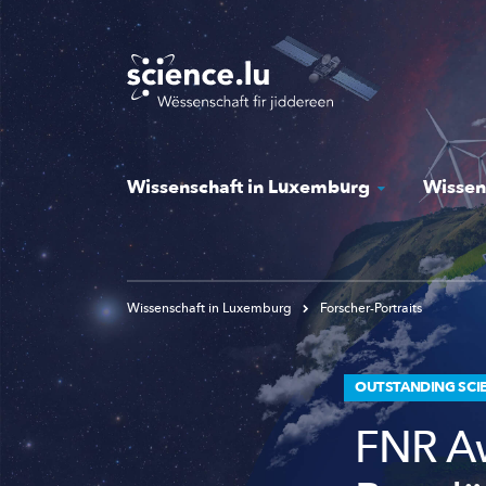
Skip
to
main
content
Wissenschaft in Luxemburg
Wissen
Wissenschaft in Luxemburg
Forscher-Portraits
OUTSTANDING SCIE
FNR Aw