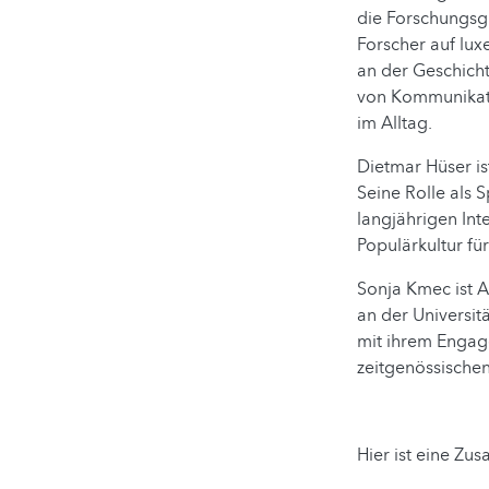
die Forschungsgr
Forscher auf lux
an der Geschich
von Kommunikati
im Alltag.
Dietmar Hüser is
Seine Rolle als 
langjährigen In
Populärkultur fü
Sonja Kmec ist A
an der Universit
mit ihrem Engage
zeitgenössische
Hier ist eine Z