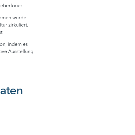
ueberfouer.
änomen wurde
r zirkuliert,
t.
on, indem es
tive Ausstellung
daten