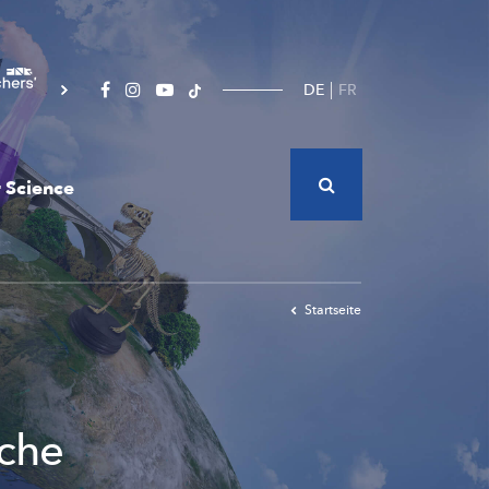
DE
FR
 Science
Startseite
sche