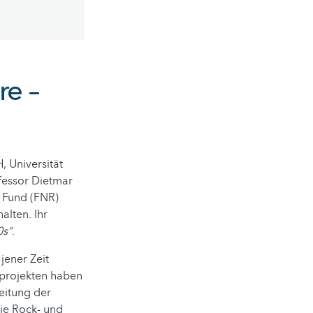
re –
, Universität
fessor Dietmar
 Fund (FNR)
alten. Ihr
0s“
.
jener Zeit
sprojekten haben
eitung der
ie Rock- und