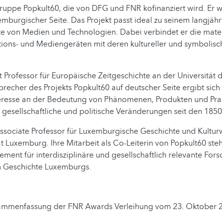
uppe Popkult60, die von DFG und FNR kofinanziert wird. Er w
emburgischer Seite. Das Projekt passt ideal zu seinem langjähr
te von Medien und Technologien. Dabei verbindet er die mate
ons- und Mediengeräten mit deren kultureller und symbolis
t Professor für Europäische Zeitgeschichte an der Universität 
Sprecher des Projekts Popkult60 auf deutscher Seite ergibt sic
teresse an der Bedeutung von Phänomenen, Produkten und Pra
r gesellschaftliche und politische Veränderungen seit den 185
ssociate Professor für Luxemburgische Geschichte und Kultur
ät Luxemburg. Ihre Mitarbeit als Co-Leiterin von Popkult60 ste
ment für interdisziplinäre und gesellschaftlich relevante For
n Geschichte Luxemburgs.
usammenfassung der FNR Awards Verleihung vom 23. Oktober 