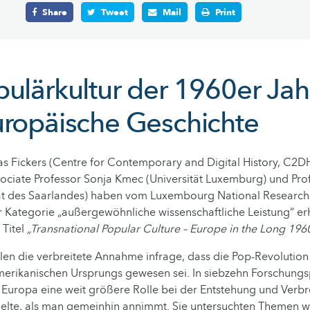
Share
Tweet
Mail
Print
pulärkultur der 1960er Jah
uropäische Geschichte
s Fickers (Centre for Contemporary and Digital History, C2DH
ociate Professor Sonja Kmec (Universität Luxemburg) und Pro
tät des Saarlandes) haben vom Luxembourg National Research
er Kategorie „außergewöhnliche wissenschaftliche Leistung“ erh
 Titel
„Transnational Popular Culture – Europe in the Long 196
llen die verbreitete Annahme infrage, dass die Pop-Revolution 
amerikanischen Ursprungs gewesen sei. In siebzehn Forschung
s Europa eine weit größere Rolle bei der Entstehung und Verbr
pielte, als man gemeinhin annimmt. Sie untersuchten Themen w