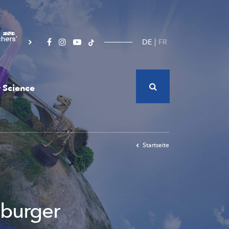
DE
FR
 Science
Startseite
burger