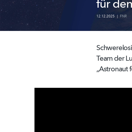
für de
12.12.2025
|
FNR
Schwerelosi
Team der Lu
„Astronaut 