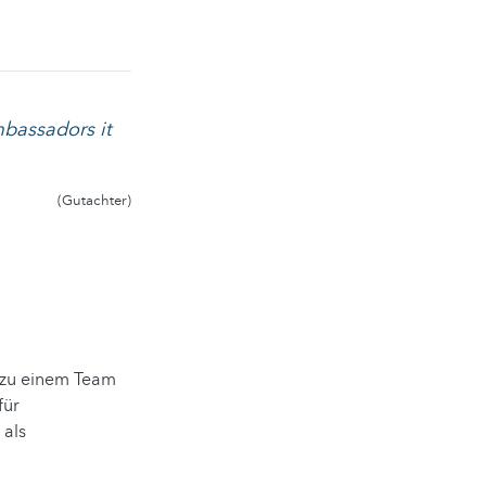
bassadors it
(Gutachter)
n zu einem Team
für
 als