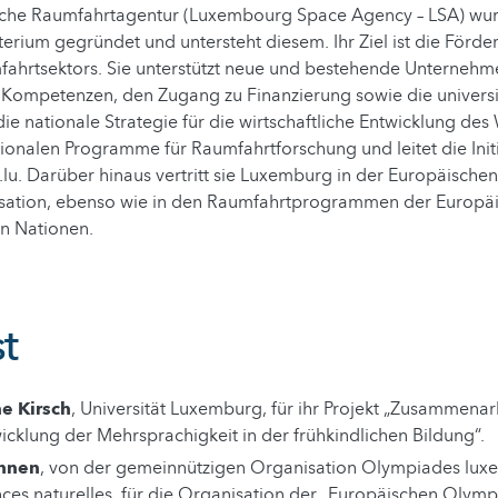
sche Raumfahrtagentur (Luxembourg Space Agency – LSA) wu
terium gegründet und untersteht diesem. Ihr Ziel ist die Förd
fahrtsektors. Sie unterstützt neue und bestehende Unternehm
 Kompetenzen, den Zugang zu Finanzierung sowie die universi
die nationale Strategie für die wirtschaftliche Entwicklung de
tionalen Programme für Raumfahrtforschung und leitet die Init
u. Darüber hinaus vertritt sie Luxemburg in der Europäischen
ation, ebenso wie in den Raumfahrtprogrammen der Europä
en Nationen.
st
e Kirsch
, Universität Luxemburg, für ihr Projekt „Zusammenarb
icklung der Mehrsprachigkeit in der frühkindlichen Bildung“.
ohnen
, von der gemeinnützigen Organisation Olympiades lu
nces naturelles, für die Organisation der „Europäischen Olym