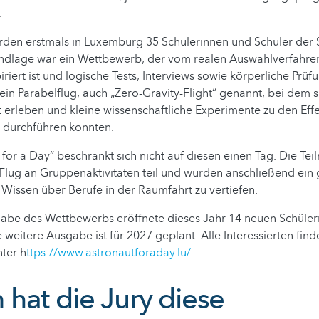
.
rden erstmals in Luxemburg 35 Schülerinnen und Schüler der
ndlage war ein Wettbewerb, der vom realen Auswahlverfahren
riert ist und logische Tests, Interviews sowie körperliche Prü
ein Parabelflug, auch „Zero-Gravity-Flight“ genannt, bei dem s
 erleben und kleine wissenschaftliche Experimente zu den Eff
n durchführen konnten.
for a Day“ beschränkt sich nicht auf diesen einen Tag. Die T
Flug an Gruppenaktivitäten teil und wurden anschließend ein 
r Wissen über Berufe in der Raumfahrt zu vertiefen.
gabe des Wettbewerbs eröffnete dieses Jahr 14 neuen Schüler
e weitere Ausgabe ist für 2027 geplant. Alle Interessierten fin
ter h
ttps://www.astronautforaday.lu/
.
hat die Jury diese