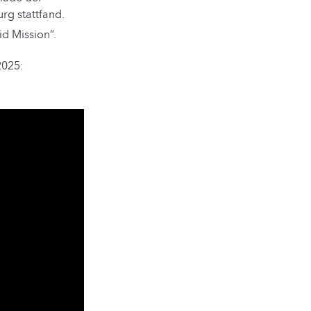
rg stattfand.
d Mission“.
2025: