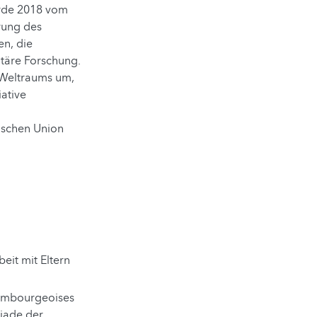
rde 2018 vom
erung des
en, die
täre Forschung.
s Weltraums um,
iative
ischen Union
eit mit Eltern
xembourgeoises
piade der