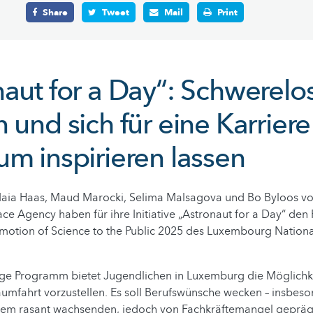
Share
Tweet
Mail
Print
aut for a Day“: Schwerelos
 und sich für eine Karriere
um inspirieren lassen
, Maia Haas, Maud Marocki, Selima Malsagova und Bo Byloos v
e Agency haben für ihre Initiative „Astronaut for a Day“ den
motion of Science to the Public 2025 des Luxembourg Nation
ige Programm bietet Jugendlichen in Luxemburg die Möglichkei
aumfahrt vorzustellen. Es soll Berufswünsche wecken – insbes
nem rasant wachsenden, jedoch von Fachkräftemangel geprä