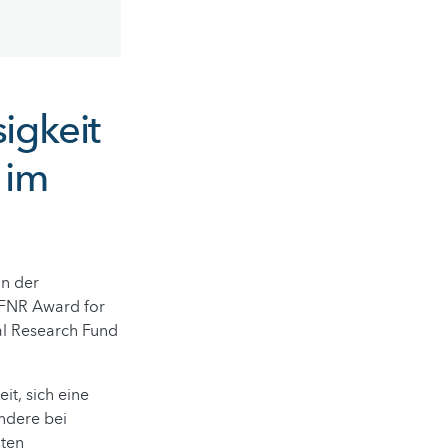
igkeit
 im
on der
 FNR Award for
al Research Fund
t, sich eine
ondere bei
gten