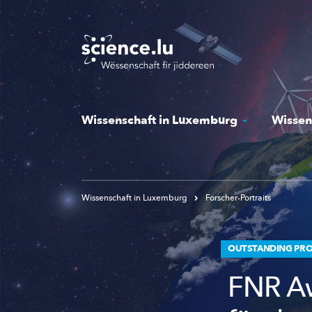
Skip
to
main
content
Wissenschaft in Luxemburg
Wissen
Wissenschaft in Luxemburg
Forscher-Portraits
OUTSTANDING PROM
FNR Aw