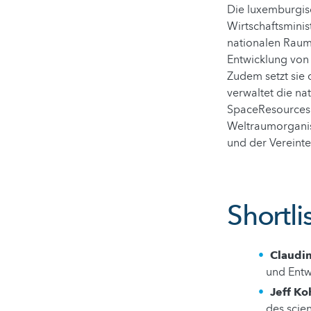
Die luxemburgi
Wirtschaftsminis
nationalen Raum
Entwicklung von
Zudem setzt sie 
verwaltet die na
SpaceResources.l
Weltraumorganis
und der Vereint
Shortli
Claudin
und Entw
Jeff K
des scie