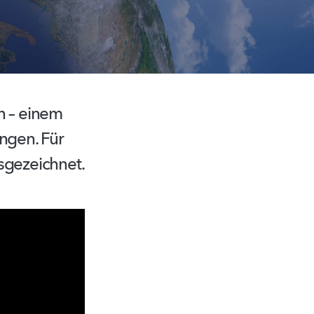
n – einem
ngen. Für
sgezeichnet.