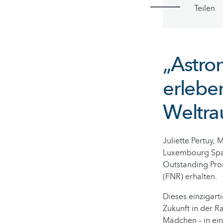
Teilen
„Astron
erleben
Weltra
Juliette Pertuy
Luxembourg Spac
Outstanding Pro
(FNR) erhalten.
Dieses einzigart
Zukunft in der R
Mädchen – in ei