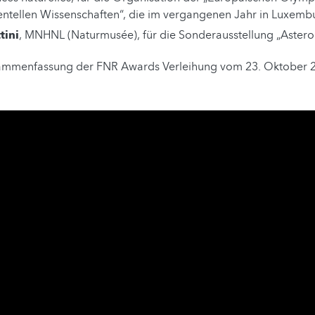
ntellen Wissenschaften“, die im vergangenen Jahr in Luxembu
tini
, MNHNL (Naturmusée), für die Sonderausstellung „Asteroi
usammenfassung der FNR Awards Verleihung vom 23. Oktober 