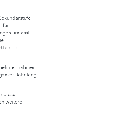
 Sekundarstufe
 für
fungen umfasst.
ie
ekten der
eilnehmer nahmen
ganzes Jahr lang
n diese
den weitere