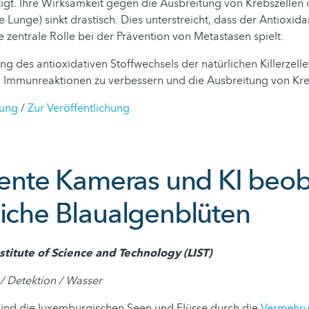
tigt. Ihre Wirksamkeit gegen die Ausbreitung von Krebszellen 
 Lunge) sinkt drastisch. Dies unterstreicht, dass der Antioxida
e zentrale Rolle bei der Prävention von Metastasen spielt.
ng des antioxidativen Stoffwechsels der natürlichen Killerzell
 Immunreaktionen zu verbessern und die Ausbreitung von Kr
lung
/
Zur Veröffentlichung
igente Kameras und KI beo
liche Blaualgenblüten
titute of Science and Technology (LIST)
/ Detektion / Wasser
nd die luxemburgischen Seen und Flüsse durch die
Vermehru