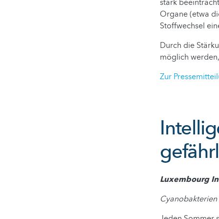
stark beeinträch
Organe (etwa die
Stoffwechsel ein
Durch die Stärku
möglich werden,
Zur Pressemittei
Intell
gefähr
Luxembourg Ins
Cyanobakterien 
Jeden Sommer si