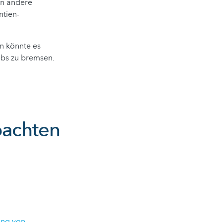
in andere
ntien-
en könnte es
ebs zu bremsen.
bachten
ng von