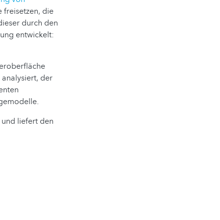
 freisetzen, die
dieser durch den
ung entwickelt:
seroberfläche
analysiert, der
enten
agemodelle.
und liefert den