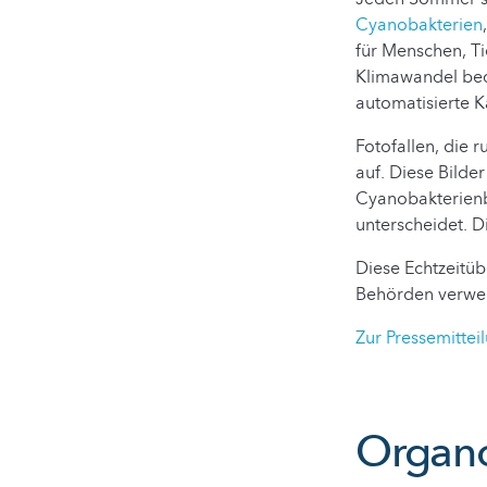
Cyanobakterien
für Menschen, Ti
Klimawandel bed
automatisierte K
Fotofallen, die 
auf. Diese Bilde
Cyanobakterienb
unterscheidet. 
Diese Echtzeitü
Behörden verwer
Zur Pressemittei
Organo