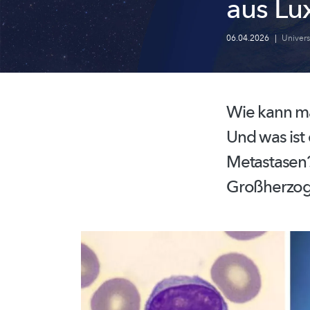
aus Lu
06.04.2026
|
Univer
Wie kann m
Und was is
Metastasen
Großherzog