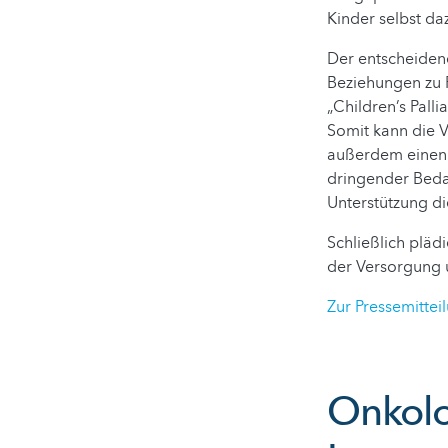
Kinder selbst da
Der entscheidend
Beziehungen zu F
„Children’s Pall
Somit kann die V
außerdem einen M
dringender Beda
Unterstützung di
Schließlich pläd
der Versorgung u
Zur Pressemittei
Onkolog