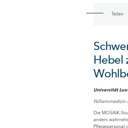
Teilen
Schwer
Hebel 
Wohlb
Universität Lu
Palliativmedizin 
Die MOSAIK-Studi
anders wahrnehm
Pflegepersonal d