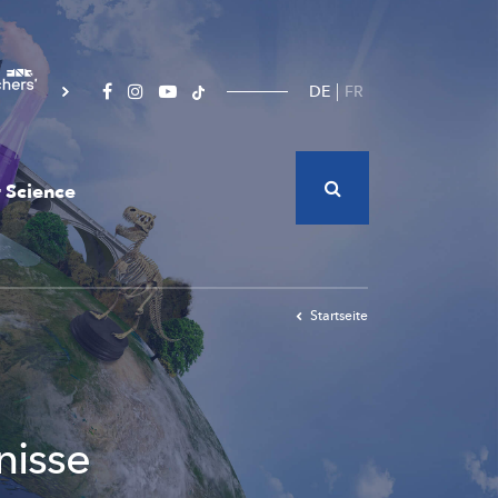
DE
FR
 Science
Startseite
nisse