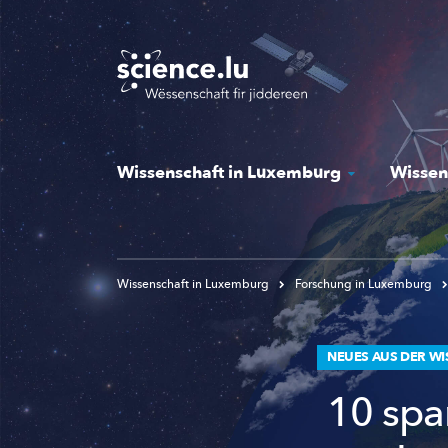
Skip
to
main
content
Wissenschaft in Luxemburg
Wissen
Wissenschaft in Luxemburg
Forschung in Luxemburg
NEUES AUS DER W
10 spa