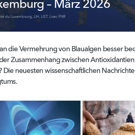
xemburg – März 2026
sité du Luxembourg
,
LIH
,
LIST
,
Liser
,
FNR
an die Vermehrung von Blaualgen besser be
t der Zusammenhang zwischen
Antioxidantien
? Die neuesten
wissenschaftlichen
Nachrichte
tums.