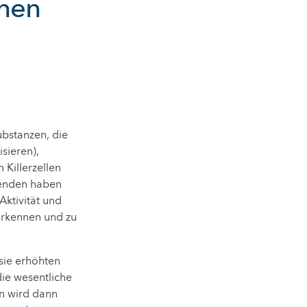
onen
ubstanzen, die
sieren),
 Killerzellen
chenden haben
Aktivität und
 erkennen und zu
 sie erhöhten
die wesentliche
n wird dann