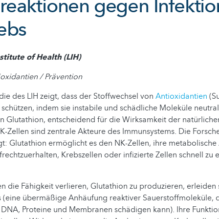
eaktionen gegen Infekti
ebs
itute of Health (LIH)
oxidantien / Prävention
udie des LIH zeigt, dass der Stoffwechsel von
Antioxidantien
(S
 schützen, indem sie instabile und schädliche Moleküle neutrali
 Glutathion, entscheidend für die Wirksamkeit der natürlichen
 NK-Zellen sind zentrale Akteure des Immunsystems. Die Fors
t: Glutathion ermöglicht es den NK-Zellen, ihre metabolische 
frechtzuerhalten, Krebszellen oder infizierte Zellen schnell zu
n die Fähigkeit verlieren, Glutathion zu produzieren, erleiden
s (eine übermäßige Anhäufung reaktiver Sauerstoffmoleküle, 
e DNA, Proteine und Membranen schädigen kann). Ihre Funktio