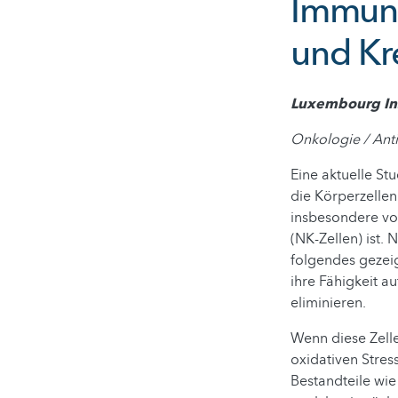
Immunr
und Kr
Luxembourg Inst
Onkologie / Anti
Eine aktuelle St
die Körperzellen
insbesondere von
(NK-Zellen) ist.
folgendes gezeig
ihre Fähigkeit au
eliminieren.
Wenn diese Zelle
oxidativen Stres
Bestandteile wi