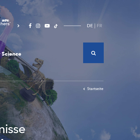
DE
FR
 Science
Startseite
nisse