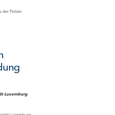
 der Polizei
n
ndung
sität Luxemburg
rsität Luxemburg