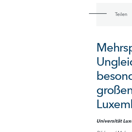
Teilen
Mehrspr
Unglei
besond
großen
Luxem
Universität Lu