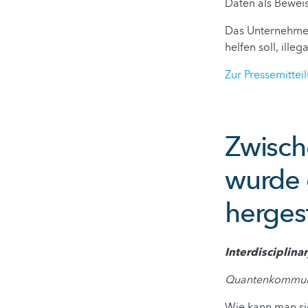
Daten als Beweis
Das Unternehmen
helfen soll, ille
Zur Pressemittei
Zwisch
wurde 
hergest
Interdisciplina
Quantenkommunik
Wie kann man si