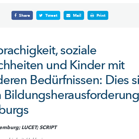
Share
Tweet
Mail
Print
achigkeit, soziale
chheiten und Kinder mit
eren Bedürfnissen: Dies s
 Bildungsherausforderun
burgs
xemburg; LUCET; SCRIPT