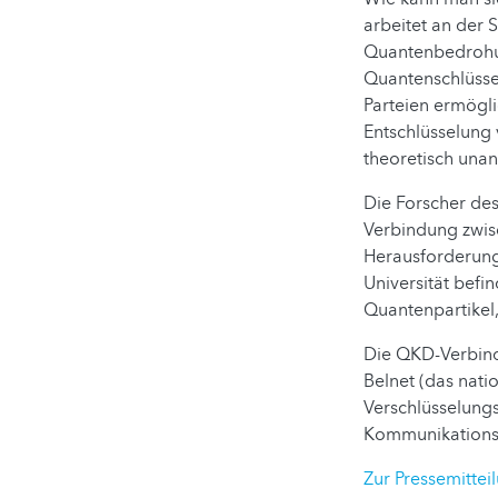
arbeitet an der
Quantenbedrohun
Quantenschlüsse
Parteien ermögli
Entschlüsselung
theoretisch unan
Die Forscher des
Verbindung zwisc
Herausforderunge
Universität befi
Quantenpartikel,
Die QKD-Verbind
Belnet (das nati
Verschlüsselungs
Kommunikations
Zur Pressemittei