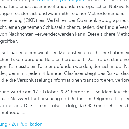
 Schaffung eines zusammenhängenden europäischen Netzwerk
gen resistent ist, und zwar mithilfe einer Methode namens
lverteilung (QKD): ein Verfahren der Quantenkryptographie, 
cht, einen geheimen Schlüssel sicher zu teilen, der für die Ver
 von Nachrichten verwendet werden kann. Diese sichere Metho
greifbar.
 SnT haben einen wichtigen Meilenstein erreicht: Sie haben e
hen Luxemburg und Belgien hergestellt. Das Projekt stand vo
n. Es musste ein Partner gefunden werden, der sich in der N
ndet; denn mit jedem Kilometer Glasfaser steigt das Risiko, das
 die die Verschlüsselungsinformationen transportieren, verlo
ung wurde am 17. Oktober 2024 hergestellt. Seitdem tausch
onale Netzwerk für Forschung und Bildung in Belgien) erfolgre
codes aus. Dies ist ein großer Erfolg, da QKD eine sehr sensi
methode ist.
lung
/
Zur Publikation