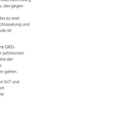
s, das gegen
das es zwei
schlüsselung und
de ist
ine QKD-
r zahlreichen
ähe der
s
ren gehen.
en SnT und
ich
ble