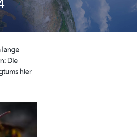
4
 lange
n: Die
gtums
hier