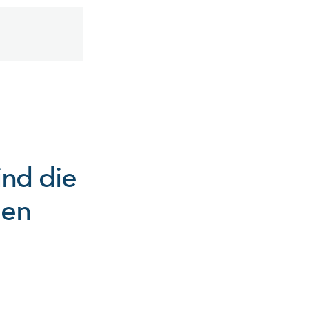
ind die
gen