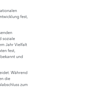
ationalen
ntwicklung fest,
ssenden
 soziale
m Jahr Vielfalt
ten fest,
unbekannt und
 leidet. Während
en die
ulabschluss zum