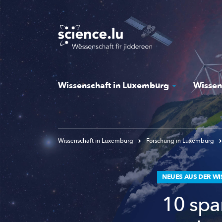
Skip
to
main
content
Wissenschaft in Luxemburg
Wissen
Wissenschaft in Luxemburg
Forschung in Luxemburg
NEUES AUS DER W
10 spa