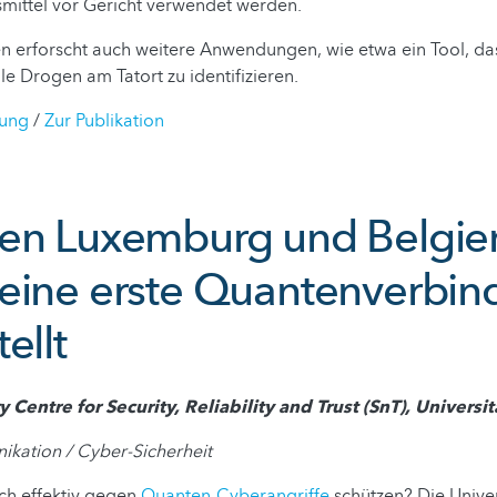
mittel vor Gericht verwendet werden.
 erforscht auch weitere Anwendungen, wie etwa ein Tool, das
gale Drogen am Tatort zu identifizieren.
lung
/
Zur Publikation
en Luxemburg und Belgie
eine erste Quantenverbi
ellt
ry Centre for Security, Reliability and Trust (SnT), Univer
ation / Cyber-Sicherheit
ch effektiv gegen
Quanten-Cyberangriffe
schützen? Die Unive