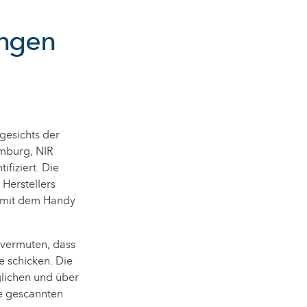
ungen
gesichts der
emburg, NIR
fiziert. Die
Herstellers
n mit dem Handy
 vermuten, dass
e schicken. Die
glichen und über
ie gescannten