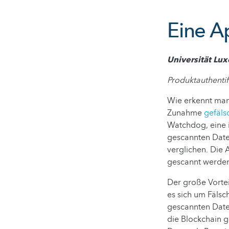
Eine A
Universität L
Produktauthentif
Wie erkennt man,
Zunahme
gefäls
Watchdog, eine i
gescannten Daten
verglichen. Die 
gescannt werden
Der große Vortei
es sich um Fälsc
gescannten Daten
die Blockchain 