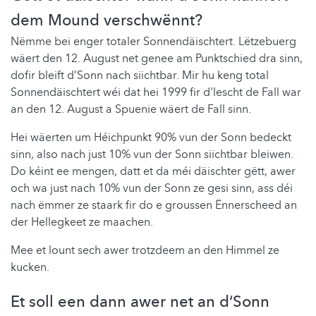
dem Mound verschwënnt?
Nëmme bei enger totaler Sonnendäischtert. Lëtzebuerg
wäert den 12. August net genee am Punktschied dra sinn,
dofir bleift d’Sonn nach siichtbar. Mir hu keng total
Sonnendäischtert wéi dat hei 1999 fir d'lescht de Fall war
an den 12. August a Spuenie wäert de Fall sinn.
Hei wäerten um Héichpunkt 90% vun der Sonn bedeckt
sinn, also nach just 10% vun der Sonn siichtbar bleiwen.
Do kéint ee mengen, datt et da méi däischter gëtt, awer
och wa just nach 10% vun der Sonn ze gesi sinn, ass déi
nach ëmmer ze staark fir do e groussen Ënnerscheed an
der Hellegkeet ze maachen.
Mee et lount sech awer trotzdeem an den Himmel ze
kucken.
Et soll een dann awer net an d‘Sonn