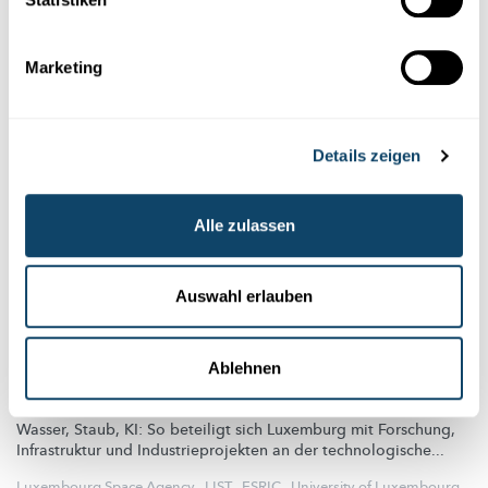
MOND
SONNE
Marketing
Details zeigen
Alle zulassen
Auswahl erlauben
Forschung in Luxemburg
Ablehnen
WELTRAUM
Mondforschung made in Luxemburg
Wasser, Staub, KI: So beteiligt sich Luxemburg mit Forschung,
Infrastruktur und
Industrieprojekten
an der
technologische
...
Luxembourg Space Agency
,
LIST
,
ESRIC
,
University of Luxembourg
,