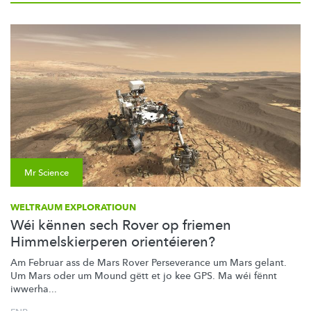
Mr Science
WELTRAUM EXPLORATIOUN
Wéi kënnen sech Rover op friemen
Himmelskierperen orientéieren?
Am Februar ass de Mars Rover Perseverance um Mars gelant.
Um Mars oder um Mound gëtt et jo kee GPS. Ma wéi fënnt
iwwerha...