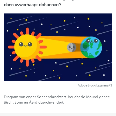
dann iwwerhaapt dohannert?
AdobeStock/kazanma73
Diagram vun enger Sonnendäischtert, bei där de Mound genee
tëscht Sonn an Äerd duerchwandert.