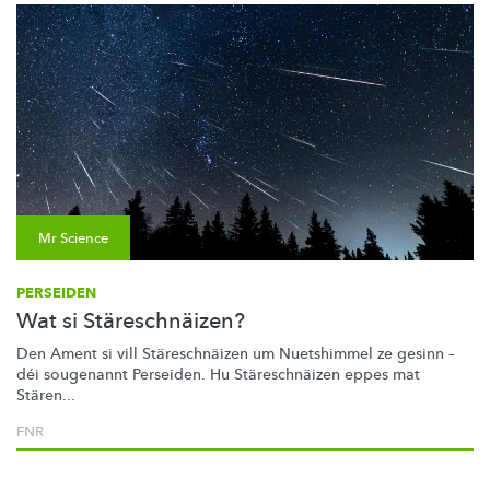
Mr Science
PERSEIDEN
Wat si Stäreschnäizen?
Den Ament si vill
Stäreschnäizen
um Nuetshimmel ze gesinn –
déi sougenannt Perseiden. Hu
Stäreschnäizen
eppes mat
Stären...
FNR