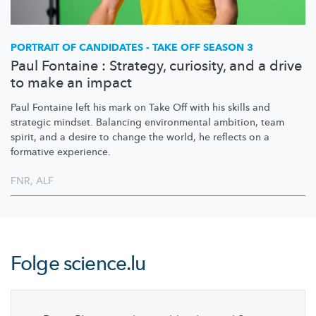
PORTRAIT OF CANDIDATES - TAKE OFF SEASON 3
Paul Fontaine : Strategy, curiosity, and a drive
to make an impact
Paul Fontaine left his mark on Take Off with his skills and
strategic mindset. Balancing environmental ambition, team
spirit, and a desire to change the world, he reflects on a
formative experience.
FNR
,
ALF
Folge
science.lu