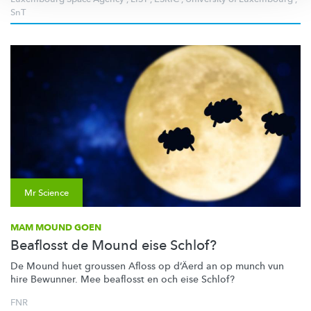
SnT
Mr Science
MAM MOUND GOEN
Beaflosst de Mound eise Schlof?
De Mound huet groussen Afloss op d’Äerd an op munch vun
hire Bewunner. Mee beaflosst en och eise Schlof?
FNR