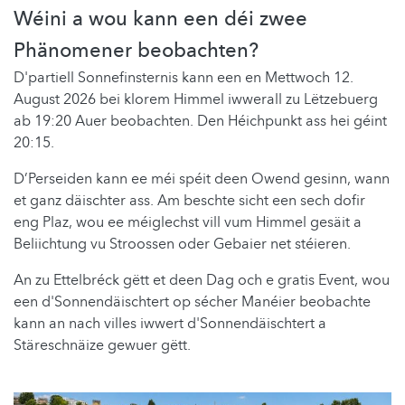
Wéini a wou kann een déi zwee
Phänomener beobachten?
D'partiell Sonnefinsternis kann een en Mettwoch 12.
August 2026 bei klorem Himmel iwwerall zu Lëtzebuerg
ab 19:20 Auer beobachten. Den Héichpunkt ass hei géint
20:15.
D’Perseiden kann ee méi spéit deen Owend gesinn, wann
et ganz däischter ass. Am beschte sicht een sech dofir
eng Plaz, wou ee méiglechst vill vum Himmel gesäit a
Beliichtung vu Stroossen oder Gebaier net stéieren.
An zu Ettelbréck gëtt et deen Dag och e gratis Event, wou
een d'Sonnendäischtert op sécher Manéier beobachte
kann an nach villes iwwert d'Sonnendäischtert a
Stäreschnäize gewuer gëtt.