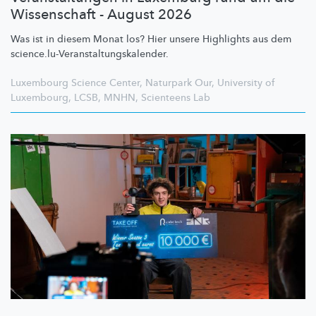
Wissenschaft - August 2026
Was ist in diesem Monat los? Hier unsere Highlights aus dem
science.lu-Veranstaltungskalender.
Luxembourg Science Center
,
Naturpark Our
,
University of
Luxembourg
,
LCSB
,
MNHN
,
Scienteens Lab