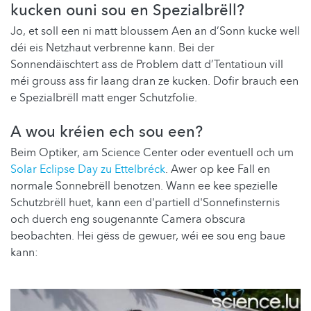
kucken ouni sou en Spezialbrëll?
Jo, et soll een ni matt bloussem Aen an d’Sonn kucke well
déi eis Netzhaut verbrenne kann. Bei der
Sonnendäischtert ass de Problem datt d’Tentatioun vill
méi grouss ass fir laang dran ze kucken. Dofir brauch een
e Spezialbrëll matt enger Schutzfolie.
A wou kréien ech sou een?
Beim Optiker, am Science Center oder eventuell och um
Solar Eclipse Day zu Ettelbréck
. Awer op kee Fall en
normale Sonnebrëll benotzen. Wann ee kee spezielle
Schutzbrëll huet, kann een d'partiell d'Sonnefinsternis
och duerch eng sougenannte Camera obscura
beobachten. Hei gëss de gewuer, wéi ee sou eng baue
kann: