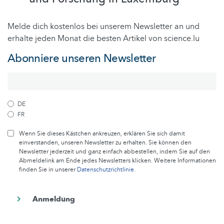
Melde dich kostenlos bei unserem Newsletter an und
erhalte jeden Monat die besten Artikel von science.lu
Abonniere unseren Newsletter
DE
FR
Wenn Sie dieses Kästchen ankreuzen, erklären Sie sich damit
einverstanden, unseren Newsletter zu erhalten. Sie können den
Newsletter jederzeit und ganz einfach abbestellen, indem Sie auf den
Abmeldelink am Ende jedes Newsletters klicken. Weitere Informationen
finden Sie in unserer
Datenschutzrichtlinie
.