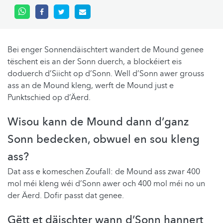
Bei enger Sonnendäischtert wandert de Mound genee
tëschent eis an der Sonn duerch, a blockéiert eis
doduerch d’Siicht op d’Sonn. Well d’Sonn awer grouss
ass an de Mound kleng, werft de Mound just e
Punktschied op d’Äerd.
Wisou kann de Mound dann d’ganz
Sonn bedecken, obwuel en sou kleng
ass?
Dat ass e komeschen Zoufall: de Mound ass zwar 400
mol méi kleng wéi d’Sonn awer och 400 mol méi no un
der Äerd. Dofir passt dat genee.
Gëtt et däischter wann d’Sonn hannert