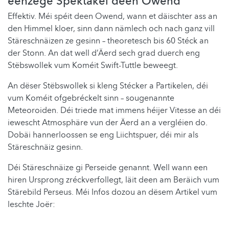
eenzege Spektakel deen Owend
Effektiv. Méi spéit deen Owend, wann et däischter ass an
den Himmel kloer, sinn dann nämlech och nach ganz vill
Stäreschnäizen ze gesinn – theoretesch bis 60 Stéck an
der Stonn. An dat well d’Äerd sech grad duerch eng
Stëbswollek vum Koméit Swift-Tuttle beweegt.
An dëser Stëbswollek si kleng Stécker a Partikelen, déi
vum Koméit ofgebréckelt sinn – sougenannte
Meteoroiden. Déi triede mat immens héijer Vitesse an déi
iewescht Atmosphäre vun der Äerd an a vergléien do.
Dobäi hannerloossen se eng Liichtspuer, déi mir als
Stäreschnäiz gesinn.
Déi Stäreschnäize gi Perseide genannt. Well wann een
hiren Ursprong zréckverfollegt, läit deen am Beräich vum
Stärebild Perseus. Méi Infos dozou an dësem Artikel vum
leschte Joër: