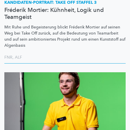
KANDIDATEN-PORTRAIT:
TAKE OFF STAFFEL 3
Fréderik Mortier: Kühnheit, Logik und
Teamgeist
Mit Ruhe und Begeisterung blickt Fréderik Mortier auf seinen
Weg bei Take Off zurück, auf die Bedeutung von Teamarbeit
und auf sein
ambitioniertes
Projekt rund um einen Kunststoff auf
Algenbasis
FNR
,
ALF