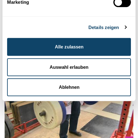
Marketing
KÖRPER - KNOCHEN
Warum benötigen Knochen Kalzium?
Details zeigen
Die Schülerinnen und Schüler lösen mit Hilfe von Essig das
Kalzium aus einem
Hühnerknochen
heraus und beobachten, wie
sich der Knochen dadurch verändert.
Alle zulassen
FNR
,
Script
Auswahl erlauben
Ablehnen