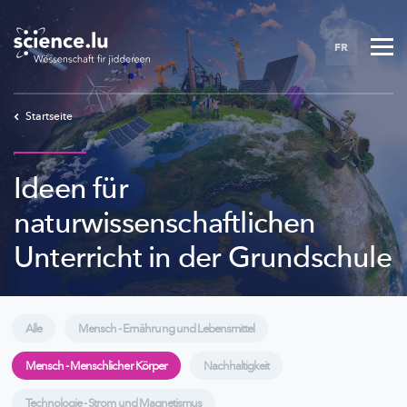
Skip
to
FR
main
content
Startseite
Ideen für
naturwissenschaftlichen
Unterricht in der Grundschule
Alle
Mensch - Ernährung und Lebensmittel
Mensch - Menschlicher Körper
Nachhaltigkeit
Technologie - Strom und Magnetismus