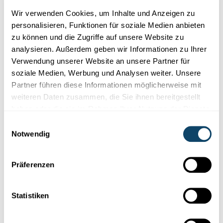
Wir verwenden Cookies, um Inhalte und Anzeigen zu
KÖRPER - GESCHMACK
personalisieren, Funktionen für soziale Medien anbieten
Womit schmecken wir?
zu können und die Zugriffe auf unsere Website zu
analysieren. Außerdem geben wir Informationen zu Ihrer
Die Schülerinnen und Schüler erforschen, welche Organe beim
Verwendung unserer Website an unsere Partner für
Schmecken wichtig sind.
soziale Medien, Werbung und Analysen weiter. Unsere
FNR
Partner führen diese Informationen möglicherweise mit
,
Script
weiteren Daten zusammen, die Sie ihnen bereitgestellt
haben oder die sie im Rahmen Ihrer Nutzung der Dienste
gesammelt haben.
Einwilligungsauswahl
Notwendig
Präferenzen
Statistiken