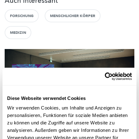
Auch interessant
FORSCHUNG
MENSCHLICHER KÖRPER
MEDIZIN
Diese Webseite verwendet Cookies
Wir verwenden Cookies, um Inhalte und Anzeigen zu
Wissenschaftsangebote für Schule und Freizeit
personalisieren, Funktionen für soziale Medien anbieten
zu können und die Zugriffe auf unsere Website zu
analysieren. Außerdem geben wir Informationen zu Ihrer
RESEARCHERS AT SCHOOL 2025
Fuerscher ginn zréck an d'Schoul!
Verwendung unserer Website an unsere Partner für