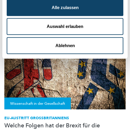
Forscher aus Luxemburg und London haben festgestellt: Nach
Alle zulassen
einer Trennung der Eltern steigt der
Body-Mass-Index
(BMI)
de...
Auswahl erlauben
Liser
Ablehnen
Wissenschaft in der Gesellschaft
EU-AUSTRITT GROSSBRITANNIENS
Welche Folgen hat der Brexit für die