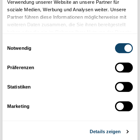
Verwendung unserer Website an unsere Partner für
soziale Medien, Werbung und Analysen weiter. Unsere
Partner führen diese Informationen möglicherweise mit
weiteren Daten zusammen, die Sie ihnen bereitgestellt
haben oder die sie im Rahmen Ihrer Nutzung der Dienste
gesammelt haben.
Einwilligungsauswahl
Wissen
Notwendig
SCIENCE.LU SPECIAL GENTECHNIK 3
Präferenzen
Ist die pauschale Frage „Gentechnik ja oder
nein?“ überhaupt relevant?
Ist die entscheidende Frage nicht eher: Werden von Fall zu Fall
Statistiken
Nachhaltigkeitskriterien
eingehalten oder nicht. Beispi...
science.lu
Marketing
Videoproduktioun
: Moast
Concept
: science.lu / Moast
Details zeigen