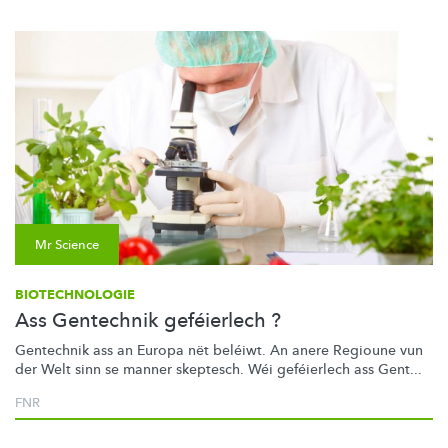
Mr Science
BIOTECHNOLOGIE
Ass Gentechnik geféierlech ?
Gentechnik ass an Europa nët beléiwt. An anere Regioune vun
der Welt sinn se manner skeptesch. Wéi geféierlech ass Gent...
FNR