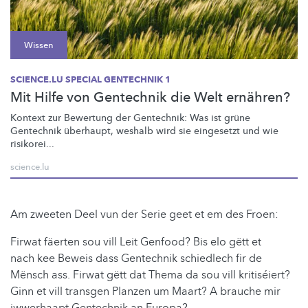
Wissen
SCIENCE.LU SPECIAL GENTECHNIK 1
Mit Hilfe von Gentechnik die Welt ernähren?
Kontext zur Bewertung der Gentechnik: Was ist grüne
Gentechnik überhaupt, weshalb wird sie eingesetzt und wie
risikorei...
science.lu
Am zweeten Deel vun der Serie geet et em des Froen:
Firwat fäerten sou vill Leit Genfood? Bis elo gëtt et
nach kee Beweis dass Gentechnik schiedlech fir de
Mënsch ass. Firwat gëtt dat Thema da sou vill kritiséiert?
Ginn et vill transgen Planzen um Maart? A brauche mir
iwwerhaapt Gentechnik an Europa?