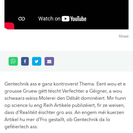
Moast
Gentechnik ass e ganz kontroverst Thema. Eent wou et e
grousse Gruew gëtt tëscht Verfechter a Géigner, a wou
schwaarz-wäiss-Molerei den Débât dominéiert. Mir hunn
op science.lu eng Reih Artikele publizéiert, fir ze weisen,
dass d'Realitéit éischter gro ass. An engem méi kuerzen
Artikel hu mer d'Fro gestallt, ob Gentechnik da lo
geféierlech ass: