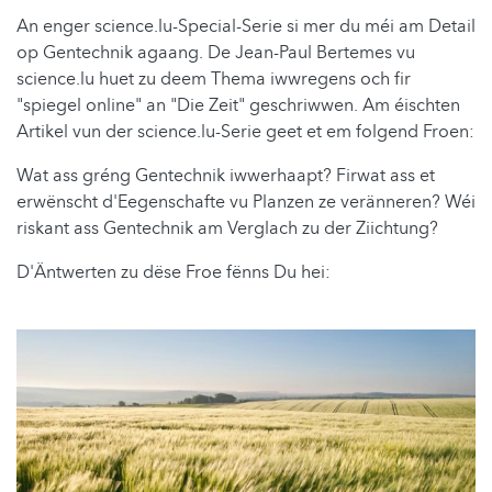
An enger science.lu-Special-Serie si mer du méi am Detail
op Gentechnik agaang. De Jean-Paul Bertemes vu
science.lu huet zu deem Thema iwwregens och fir
"spiegel online" an "Die Zeit" geschriwwen. Am éischten
Artikel vun der science.lu-Serie geet et em folgend Froen:
Wat ass gréng Gentechnik iwwerhaapt? Firwat ass et
erwënscht d'Eegenschafte vu Planzen ze veränneren? Wéi
riskant ass Gentechnik am Verglach zu der Ziichtung?
D'Äntwerten zu dëse Froe fënns Du hei: