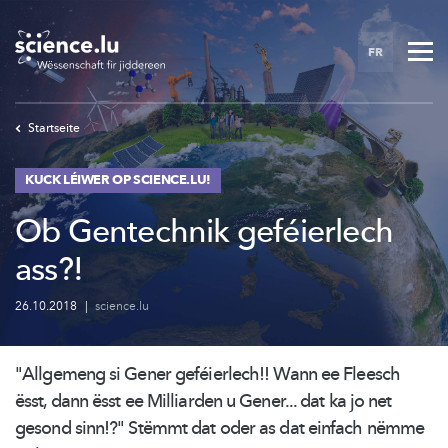
Skip
to
FR
main
content
Startseite
KUCK LÉIWER OP SCIENCE.LU!
Ob Gentechnik geféierlech
ass?!
26.10.2018
|
science.lu
"Allgemeng si Gener
geféierlech!!
Wann ee Fleesch
ësst, dann ësst ee Milliarden u Gener... dat ka jo net
gesond sinn!?" Stëmmt dat oder as dat einfach nëmme