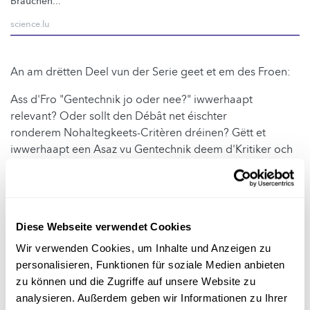
Brauchen...
science.lu
An am drëtten Deel vun der Serie geet et em des Froen:
Ass d'Fro "Gentechnik jo oder nee?" iwwerhaapt
relevant? Oder sollt den Débât net éischter
ronderem Nohaltegkeets-Critèren dréinen? Gëtt et
iwwerhaapt een Asaz vu Gentechnik deem d'Kritiker och
zoustëmmen? Wéi eng aner Beispiller ginn et, wou
Gentechnik fir aarm Leit agesat soll ginn? A gëtt
d'Banann mat der Gentechnik gerett?
D'Äntwerten zu dëse Froe fënns Du hei:
Diese Webseite verwendet Cookies
Wir verwenden Cookies, um Inhalte und Anzeigen zu
personalisieren, Funktionen für soziale Medien anbieten
zu können und die Zugriffe auf unsere Website zu
analysieren. Außerdem geben wir Informationen zu Ihrer