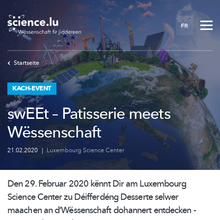
Skip
to
FR
main
content
Startseite
KACH-EVENT
swEEt – Patisserie meets
Wëssenschaft
21.02.2020
|
Luxembourg Science Center
Den 29. Februar 2020 kënnt Dir am Luxembourg
Science Center zu Déifferdéng Desserte selwer
maachen an
d’Wëssenschaft
dohannert entdecken -