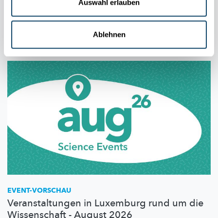
Auswahl erlauben
Sonnendäischtert
zu Lëtzebuerg ze gesinn. Wat stécht dann
iwwerhaapt dohannert?
Ablehnen
FNR
EVENT-VORSCHAU
Veranstaltungen in Luxemburg rund um die
Wissenschaft - August 2026