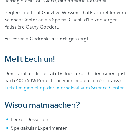
flësseg Stéckstoff-Glace, explodéierte Karamell,...
Begleed gëtt dat Ganzt vu Wëssenschaftsvermëttler vum
Science Center an als Special Guest: d’Lëtzebuerger
Patissière Cathy Goedert.
Fir Iessen a Gedrénks ass och gesuergt!
Mellt Eech un!
Den Event ass fir Leit ab 16 Joer a kascht den Ament just
nach 40€ (50% Reductioun vum initalen Entréespräiss).
Ticketen ginn et op der Internetsäit vum Science Center.
Wisou matmaachen?
Lecker Desserten
Spektakulär Experimenter