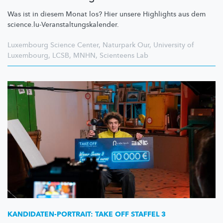
Was ist in diesem Monat los? Hier unsere Highlights aus dem
science.lu-Veranstaltungskalender.
Luxembourg Science Center
,
Naturpark Our
,
University of
Luxembourg
,
LCSB
,
MNHN
,
Scienteens Lab
KANDIDATEN-PORTRAIT:
TAKE OFF STAFFEL 3