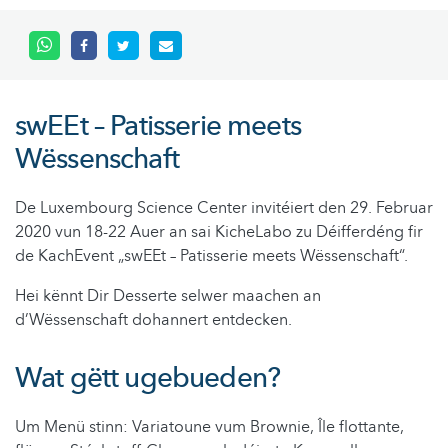
swEEt – Patisserie meets
Wëssenschaft
De Luxembourg Science Center invitéiert den 29. Februar
2020 vun 18-22 Auer an sai KicheLabo zu Déifferdéng fir
de KachEvent „swEEt – Patisserie meets Wëssenschaft“.
Hei kënnt Dir Desserte selwer maachen an
d’Wëssenschaft dohannert entdecken.
Wat gëtt ugebueden?
Um Menü stinn: Variatoune vum Brownie, Île flottante,