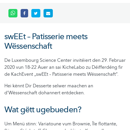
swEEt – Patisserie meets
Wëssenschaft
De Luxembourg Science Center invitéiert den 29. Februar
2020 vun 18-22 Auer an sai KicheLabo zu Déifferdéng fir
de KachEvent „swEEt – Patisserie meets Wëssenschaft“.
Hei kënnt Dir Desserte selwer maachen an
d’Wëssenschaft dohannert entdecken.
Wat gëtt ugebueden?
Um Menü stinn: Variatoune vum Brownie, Île flottante,