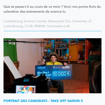
Que se passe-t-il au cours de ce mois ? Voici nos points forts du
calendrier des événements de science.lu.
Luxembourg Science Center
,
Naturpark Our
,
University of
Luxembourg
,
LCSB
,
MNHN
,
Scienteens Lab
PORTRAIT DES CANDIDATS - TAKE OFF SAISON 3