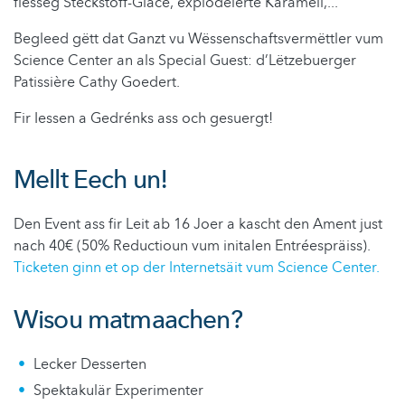
flësseg Stéckstoff-Glace, explodéierte Karamell,...
Begleed gëtt dat Ganzt vu Wëssenschaftsvermëttler vum
Science Center an als Special Guest: d’Lëtzebuerger
Patissière Cathy Goedert.
Fir Iessen a Gedrénks ass och gesuergt!
Mellt Eech un!
Den Event ass fir Leit ab 16 Joer a kascht den Ament just
nach 40€ (50% Reductioun vum initalen Entréespräiss).
Ticketen ginn et op der Internetsäit vum Science Center.
Wisou matmaachen?
Lecker Desserten
Spektakulär Experimenter