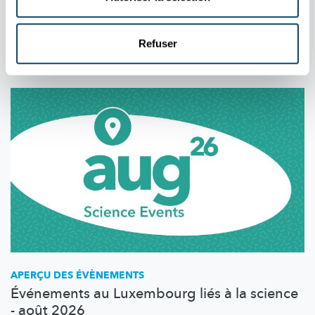
Sonnendäischtert
zu Lëtzebuerg ze gesinn. Wat stécht dann
iwwerhaapt dohannert?
Refuser
FNR
APERÇU DES ÉVÈNEMENTS
Événements au Luxembourg liés à la science
- août 2026