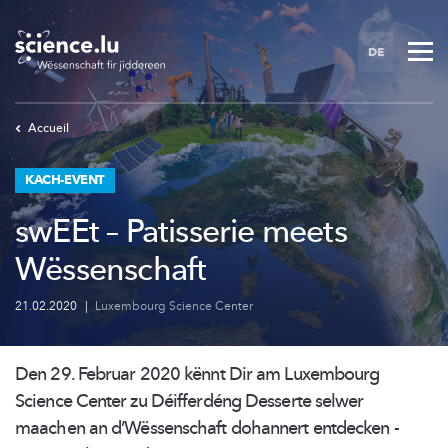
Skip
to
DE
main
content
Accueil
KACH-EVENT
swEEt – Patisserie meets
Wëssenschaft
21.02.2020
|
Luxembourg Science Center
Den 29. Februar 2020 kënnt Dir am Luxembourg
Science Center zu Déifferdéng Desserte selwer
maachen an
d’Wëssenschaft
dohannert entdecken -