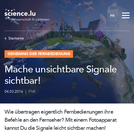
Skip
to
FR
main
content
Startseite
GEHEIMNIS DER FERNBEDIENUNG
Mache unsichtbare Signale
sichtbar!
04.03.2016
|
FNR
Wie übertragen eigentlich
Fernbedienungen
ihre
Befehle an den Fernseher? Mit einem Fotoapparat
kannst Du die Signale leicht sichtbar machen!