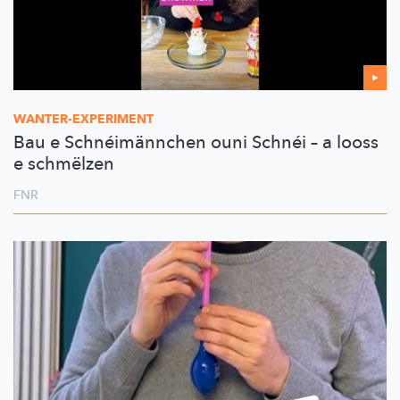
WANTER-EXPERIMENT
Bau e Schnéimännchen ouni Schnéi – a looss
e schmëlzen
FNR