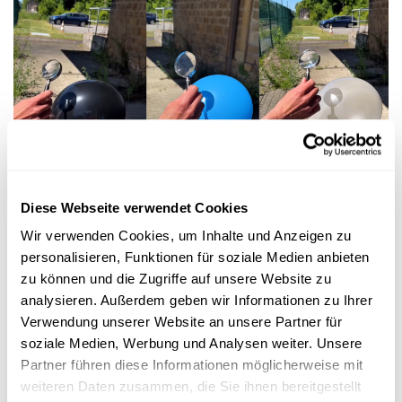
Experimentieren
Diese Webseite verwendet Cookies
ENERGIE DER SONNE
Wir verwenden Cookies, um Inhalte und Anzeigen zu
Welcher Luftballon platzt schneller in der
personalisieren, Funktionen für soziale Medien anbieten
Sonne?
zu können und die Zugriffe auf unsere Website zu
FNR
analysieren. Außerdem geben wir Informationen zu Ihrer
Verwendung unserer Website an unsere Partner für
soziale Medien, Werbung und Analysen weiter. Unsere
Partner führen diese Informationen möglicherweise mit
weiteren Daten zusammen, die Sie ihnen bereitgestellt