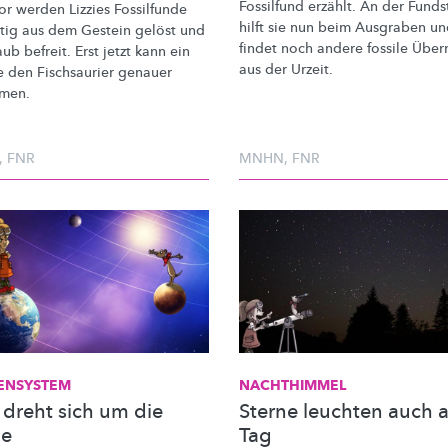
Fossilfund erzählt. An der Funds
or werden Lizzies Fossilfunde
hilft sie nun beim Ausgraben u
htig aus dem Gestein gelöst und
findet noch andere fossile Über
ub befreit. Erst jetzt kann ein
aus der Urzeit.
e den Fischsaurier genauer
men.
,
FNR
MNHN
,
FNR
ENSYSTEM
NACHTHIMMEL
 dreht sich um die
Sterne leuchten auch 
ne
Tag