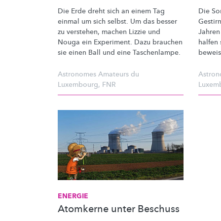
Die Erde dreht sich an einem Tag
Die So
einmal um sich selbst. Um das besser
Gestir
zu verstehen, machen Lizzie und
Jahren
Nouga ein Experiment. Dazu brauchen
halfen 
sie einen Ball und eine
Taschenlampe.
beweis
Astronomes Amateurs du
Astron
Luxembourg
,
FNR
Luxem
ENERGIE
Atomkerne unter Beschuss