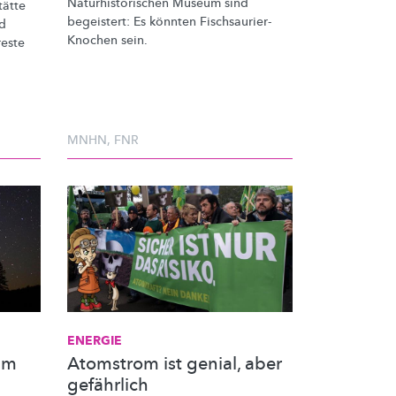
Naturhistorischen
Museum sind
tätte
begeistert: Es könnten
Fischsaurier-
nd
Knochen
sein.
reste
MNHN
,
FNR
ENERGIE
am
Atomstrom ist genial, aber
gefährlich