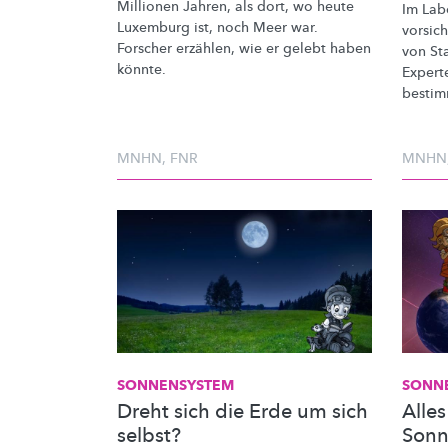
Millionen Jahren, als dort, wo heute
Im Lab
Luxemburg ist, noch Meer war.
vorsic
Forscher erzählen, wie er gelebt haben
von Sta
könnte.
Expert
bestim
MNHN
,
FNR
MNHN
SONNENSYSTEM
SONN
Dreht sich die Erde um sich
Alles
selbst?
Son