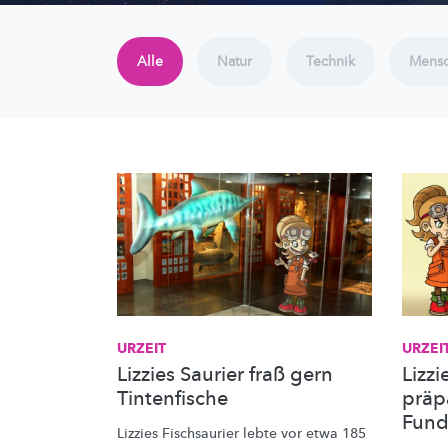
Alle
Natur
Technik
Mens
URZEIT
URZEI
Lizzies Saurier fraß gern
Lizz
Tintenfische
präp
Fun
Lizzies Fischsaurier lebte vor etwa 185