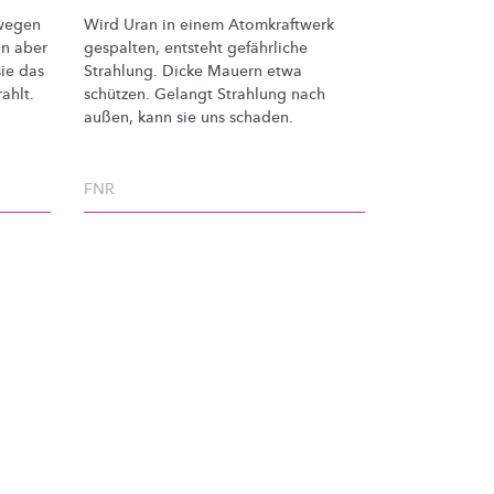
 wegen
Wird Uran in einem Atomkraftwerk
nn aber
gespalten, entsteht gefährliche
sie das
Strahlung. Dicke Mauern etwa
ahlt.
schützen. Gelangt Strahlung nach
außen, kann sie uns schaden.
FNR