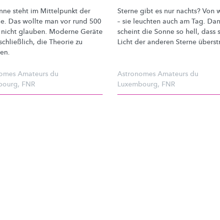
nne steht im Mittelpunkt der
Sterne gibt es nur nachts? Von
ne. Das wollte man vor rund 500
– sie leuchten auch am Tag. Da
 nicht glauben. Moderne Geräte
scheint die Sonne so hell, dass 
schließlich, die Theorie zu
Licht der anderen Sterne
überstr
en.
omes Amateurs du
Astronomes Amateurs du
bourg
,
FNR
Luxembourg
,
FNR