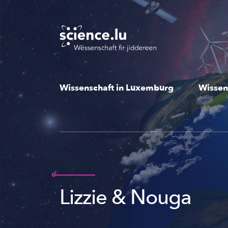
Skip
to
main
content
Wissenschaft in Luxemburg
Wissen
Lizzie & Nouga