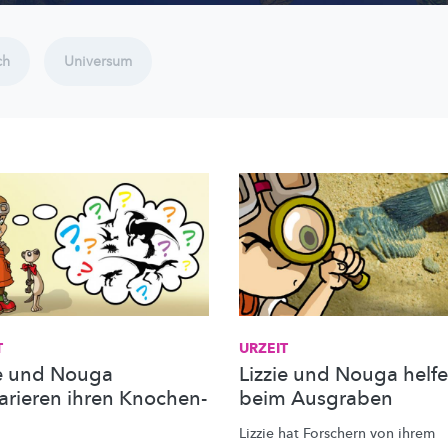
ch
Universum
T
URZEIT
ie und Nouga
Lizzie und Nouga helf
arieren ihren Knochen-
beim Ausgraben
d
Lizzie hat Forschern von ihrem