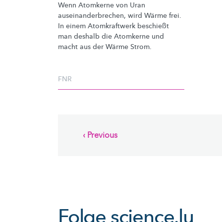
Wenn Atomkerne von Uran
auseinanderbrechen,
wird Wärme frei.
In einem Atomkraftwerk beschießt
man deshalb die Atomkerne und
macht aus der Wärme Strom.
FNR
Pagination
Previous
‹ Previous
page
Folge
science.lu