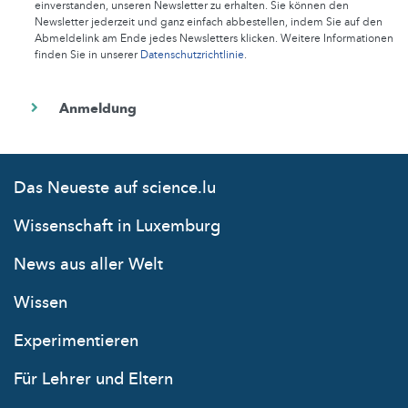
einverstanden, unseren Newsletter zu erhalten. Sie können den
Newsletter jederzeit und ganz einfach abbestellen, indem Sie auf den
Abmeldelink am Ende jedes Newsletters klicken. Weitere Informationen
finden Sie in unserer
Datenschutzrichtlinie
.
Das Neueste auf science.lu
Wissenschaft in Luxemburg
News aus aller Welt
Wissen
Experimentieren
Für Lehrer und Eltern