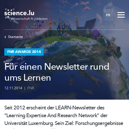
Skip
to
FR
main
content
Startseite
FNR AWARDS 2014
Für einen Newsletter rund
ums Lernen
12.11.2014
|
FNR
Seit 2012 erscheint der
LEARN-Newsletter
des
“Learning Expertise And Research Network” der
Universität Luxemburg. Sein Ziel:
Forschungsergebnisse