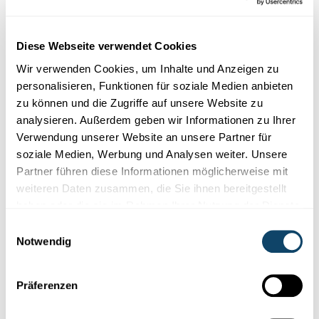
Diese Plugins sind ausgeblendet, weil Sie
Cookies im Zusammenhang mit sozialen
Diese Webseite verwendet Cookies
Netzwerken abgelehnt haben. Um sie zu
Wir verwenden Cookies, um Inhalte und Anzeigen zu
sehen, ändern Sie bitte Ihre Einstellungen.
personalisieren, Funktionen für soziale Medien anbieten
zu können und die Zugriffe auf unsere Website zu
EINSTELLUNGEN ÄNDERN
analysieren. Außerdem geben wir Informationen zu Ihrer
Verwendung unserer Website an unsere Partner für
soziale Medien, Werbung und Analysen weiter. Unsere
Partner führen diese Informationen möglicherweise mit
weiteren Daten zusammen, die Sie ihnen bereitgestellt
haben oder die sie im Rahmen Ihrer Nutzung der Dienste
gesammelt haben.
Abonniere unseren
Einwilligungsauswahl
Notwendig
Youtube-Kanal
Präferenzen
Folge der Welt der Wissenschaft