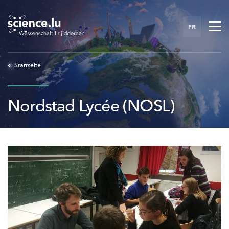
Skip
to
FR
main
content
Startseite
Nordstad Lycée (NOSL)