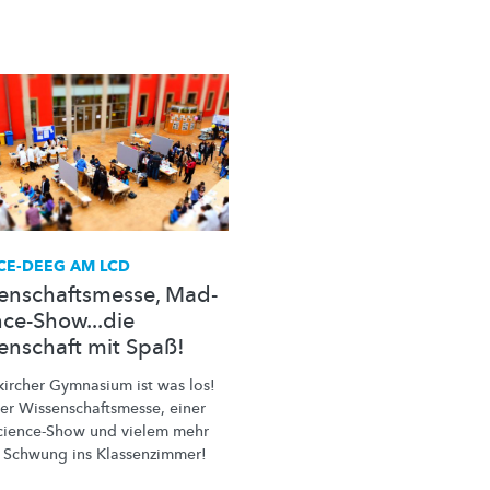
CE-DEEG AM LCD
enschaftsmesse, Mad-
nce-Show...die
enschaft mit Spaß!
kircher Gymnasium ist was los!
ner
Wissenschaftsmesse,
einer
cience-Show
und vielem mehr
 Schwung ins
Klassenzimmer!