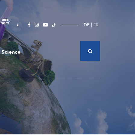
DE
FR
 Science