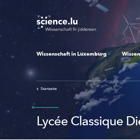
Skip
to
main
content
Wissenschaft in Luxemburg
Wissen
Startseite
Lycée Classique Di